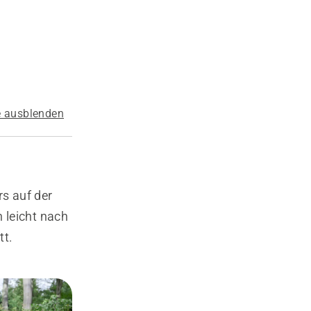
e ausblenden
s auf der
h leicht nach
tt.