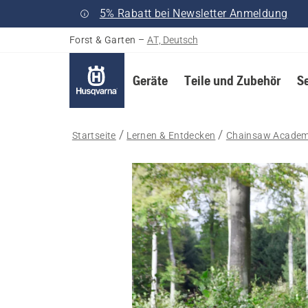
5% Rabatt bei Newsletter Anmeldung
Forst & Garten
–
AT, Deutsch
Geräte
Teile und Zubehör
S
Startseite
Lernen & Entdecken
Chainsaw Acade