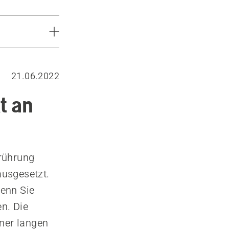
21.06.2022
t an
rührung
ausgesetzt.
wenn Sie
n. Die
iner langen