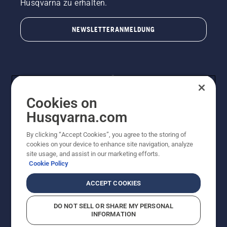
Husqvarna zu erhalten.
NEWSLETTERANMELDUNG
Cookies on
Husqvarna.com
By clicking “Accept Cookies”, you agree to the storing of
© Husqvarna AB (publ). Alle Rechte vorbehalten.
cookies on your device to enhance site navigation, analyze
Preisänderungen, Irrtümer, Text- und Satzfehler sind
site usage, and assist in our marketing efforts.
vorbehalten. Bei den Preisangaben handelt es sich um
Cookie Policy
unverbindliche Preisempfehlungen in Euro inkl. der
gesetzlichen Mehrwertsteuer. Alle Preise sind
ACCEPT COOKIES
unverbindliche Preisempfehlungen (inkl. MwSt), es sei
denn sie sind für den direkten Kauf verfügbar.
DO NOT SELL OR SHARE MY PERSONAL
Cookie-Richtlinie
Nutzungsbedingungen
AGBs
INFORMATION
Datenschutzerklärung
Impressum
Vermutete Verstöße melden