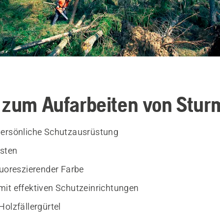
 zum Aufarbeiten von Stur
persönliche Schutzausrüstung
sten
luoreszierender Farbe
it effektiven Schutzeinrichtungen
Holzfällergürtel