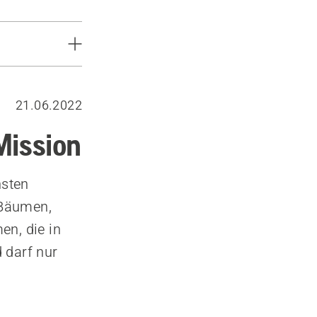
21.06.2022
Mission
hsten
 Bäumen,
n, die in
 darf nur