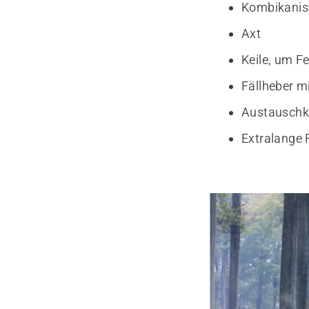
Kombikanis
Axt
Keile, um F
Fällheber mi
Austauschk
Extralange 