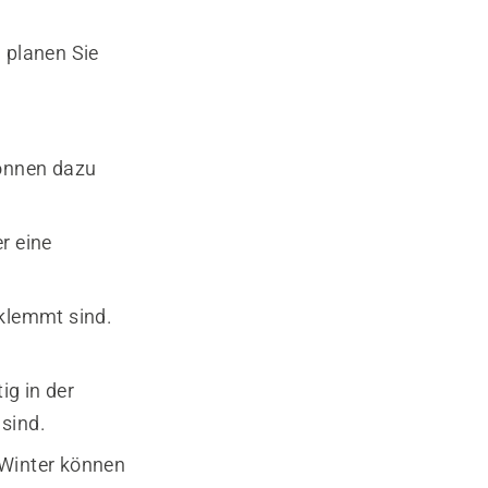
 planen Sie
önnen dazu
r eine
klemmt sind.
ig in der
sind.
 Winter können