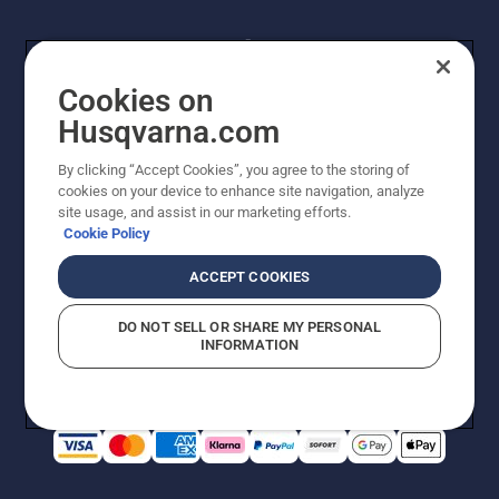
Cookies on
Husqvarna.com
By clicking “Accept Cookies”, you agree to the storing of
© Husqvarna AB (publ). Alle Rechte vorbehalten.
cookies on your device to enhance site navigation, analyze
Preisänderungen, Irrtümer, Text- und Satzfehler sind
site usage, and assist in our marketing efforts.
vorbehalten. Bei den Preisangaben handelt es sich um
Cookie Policy
unverbindliche Preisempfehlungen in Euro inkl. der
gesetzlichen Mehrwertsteuer. Alle Preise sind
ACCEPT COOKIES
unverbindliche Preisempfehlungen (inkl. MwSt), es sei
denn sie sind für den direkten Kauf verfügbar.
DO NOT SELL OR SHARE MY PERSONAL
Cookie-Richtlinie
Nutzungsbedingungen
AGBs
INFORMATION
Datenschutzerklärung
Impressum
Vermutete Verstöße melden