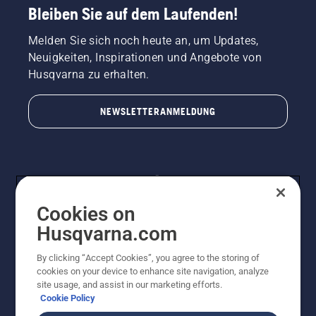
Bleiben Sie auf dem Laufenden!
Melden Sie sich noch heute an, um Updates,
Neuigkeiten, Inspirationen und Angebote von
Husqvarna zu erhalten.
NEWSLETTERANMELDUNG
Cookies on
Husqvarna.com
By clicking “Accept Cookies”, you agree to the storing of
© Husqvarna AB (publ). Alle Rechte vorbehalten.
cookies on your device to enhance site navigation, analyze
Preisänderungen, Irrtümer, Text- und Satzfehler sind
site usage, and assist in our marketing efforts.
vorbehalten. Bei den Preisangaben handelt es sich um
Cookie Policy
unverbindliche Preisempfehlungen in Euro inkl. der