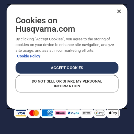
Cookies on
Husqvarna.com
By clicking “Accept Cookies”, you agree to the storing of
© Husqvarna AB (publ). Alle Rechte vorbehalten.
cookies on your device to enhance site navigation, analyze
Preisänderungen, Irrtümer, Text- und Satzfehler sind
site usage, and assist in our marketing efforts.
vorbehalten. Bei den Preisangaben handelt es sich um
Cookie Policy
unverbindliche Preisempfehlungen in Euro inkl. der
gesetzlichen Mehrwertsteuer. Alle Preise sind
ACCEPT COOKIES
unverbindliche Preisempfehlungen (inkl. MwSt), es sei
denn sie sind für den direkten Kauf verfügbar.
DO NOT SELL OR SHARE MY PERSONAL
Cookie-Richtlinie
Nutzungsbedingungen
AGBs
INFORMATION
Datenschutzerklärung
Impressum
Vermutete Verstöße melden