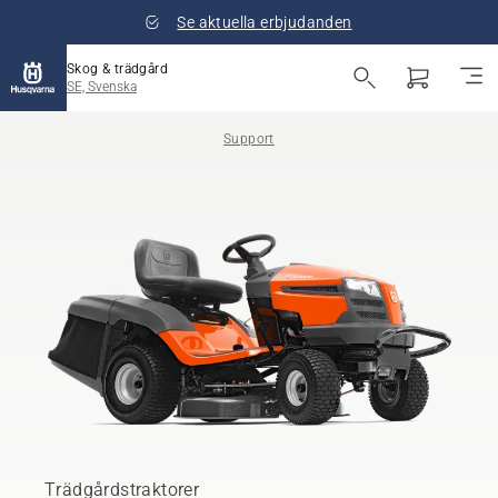
Se aktuella erbjudanden
Skog & trädgård
SE, Svenska
Support
Trädgårdstraktorer