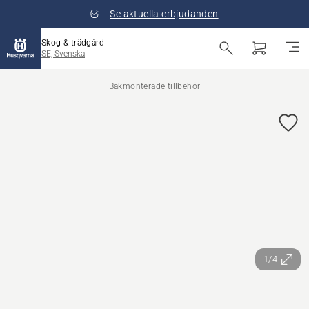
Se aktuella erbjudanden
Skog & trädgård
SE, Svenska
Bakmonterade tillbehör
1/4