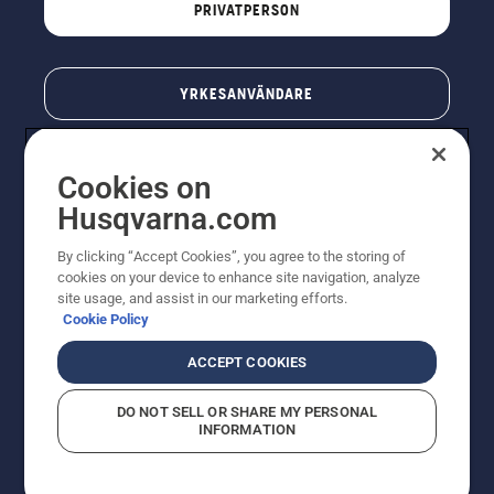
PRIVATPERSON
YRKESANVÄNDARE
Cookies on
Husqvarna.com
By clicking “Accept Cookies”, you agree to the storing of
cookies on your device to enhance site navigation, analyze
site usage, and assist in our marketing efforts.
Cookie Policy
© Husqvarna AB (publ). All rights reserved. Priserna
som visas är rekommenderade cirkapriser. Alla angivna
ACCEPT COOKIES
priser är rekommenderade försäljningspriser (inkl.
moms) om inte produkten är tillgänglig för direkt köp.
DO NOT SELL OR SHARE MY PERSONAL
Cookiepolicy
Användningsvillkor
Sekretessmeddelande
INFORMATION
Företagsinformation
Rapportera misstänkta överträdelser