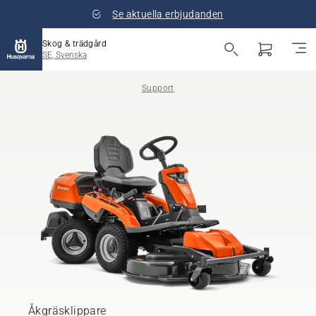
Se aktuella erbjudanden
Skog & trädgård
SE, Svenska
Support
Åkgräsklippare