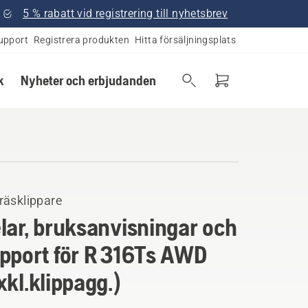
5 % rabatt vid registrering till nyhetsbrev
upport
Registrera produkten
Hitta försäljningsplats
k
Nyheter och erbjudanden
räsklippare
lar, bruksanvisningar och
pport för R 316Ts AWD
xkl.klippagg.)