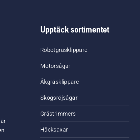
Upptäck sortimentet
Robotgräsklippare
Motorsågar
Åkgräsklippare
Skogsröjsågar
Grästrimmers
där
Häcksaxar
en.