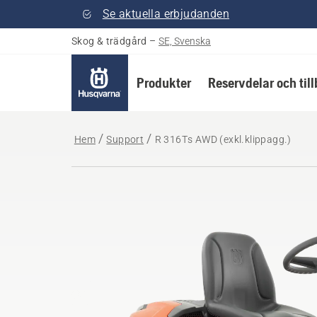
Se aktuella erbjudanden
Skog & trädgård
–
SE, Svenska
Produkter
Reservdelar och til
Hem
Support
R 316Ts AWD (exkl.klippagg.)