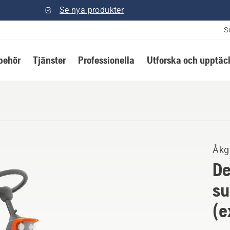
Se nya produkter
S
lbehör
Tjänster
Professionella
Utforska och upptäc
Åkg
De
su
(e