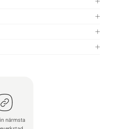
din närmsta
ceverkstad