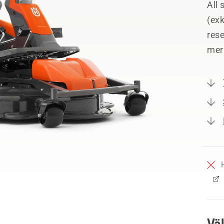
All
(exk
rese
mer
Vä