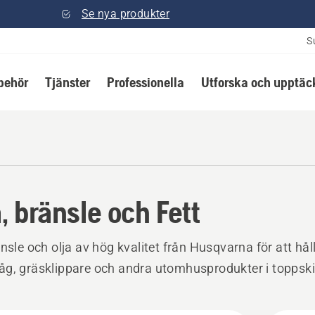
Se nya produkter
S
lbehör
Tjänster
Professionella
Utforska och upptäc
a, bränsle och Fett
änsle och olja av hög kvalitet från Husqvarna för att hål
g, gräsklippare och andra utomhusprodukter i toppski