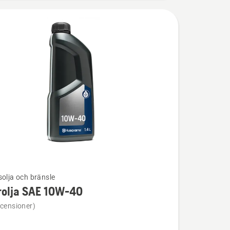
solja och bränsle
rolja SAE 10W-40
ion
ecensioner)
a