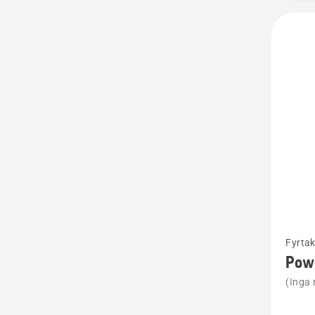
Se
Fyrtak
mer
Pow
informa
(Inga 
om
Power