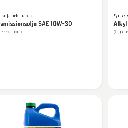
Se
tsolja och bränsle
Fyrtakt
mer
nsmissionsolja SAE 10W-30
Alkyl
tion
informat
recensioner)
(Inga r
om
issionsolja
Alkylatb
W-
Power
4