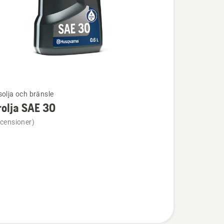
solja och bränsle
olja SAE 30
ion
ecensioner)
a