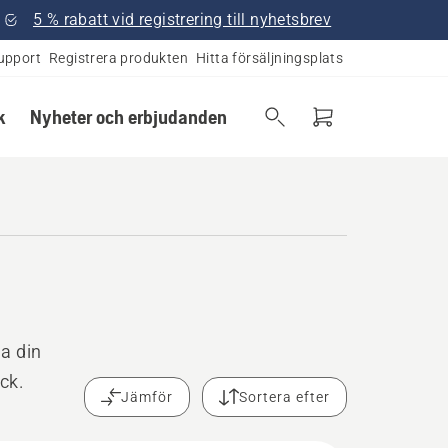
5 % rabatt vid registrering till nyhetsbrev
upport
Registrera produkten
Hitta försäljningsplats
k
Nyheter och erbjudanden
la din
ck.
Jämför
Sortera efter