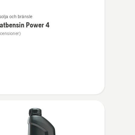
solja och bränsle
atbensin Power 4
ion
ecensioner)
ensin