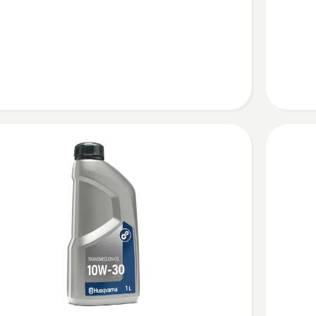
SAE 10W
40