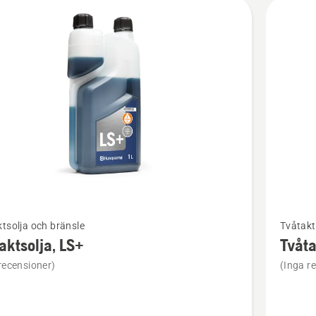
kter
Se
tsolja och bränsle
Tvåtakt
mer
aktsolja, LS+
Tvåta
tion
informat
recensioner)
(Inga r
om
solja,
Tvåtakts