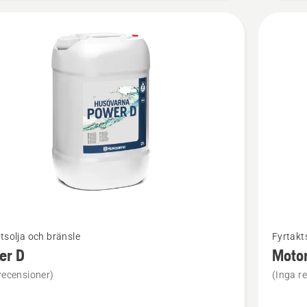
Se
tsolja och bränsle
Fyrtakt
mer
er D
Moto
tion
informat
recensioner)
(Inga r
om
Motorolj