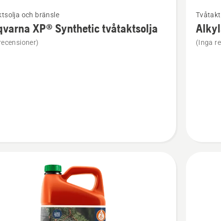
Se
tsolja och bränsle
Tvåtakt
mer
varna XP® Synthetic tvåtaktsolja
Alky
tion
informat
recensioner)
(Inga r
om
rna
Alkylatb
XP®
ic
Power
solja
2