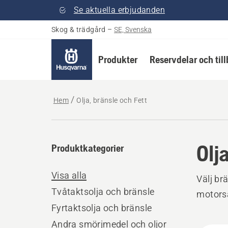
Se aktuella erbjudanden
Skog & trädgård
–
SE, Svenska
Produkter
Reservdelar och til
Hem
Olja, bränsle och Fett
Olj
Produktkategorier
Visa alla
Välj br
Tvåtaktsolja och bränsle
motorså
Fyrtaktsolja och bränsle
Andra smörjmedel och oljor