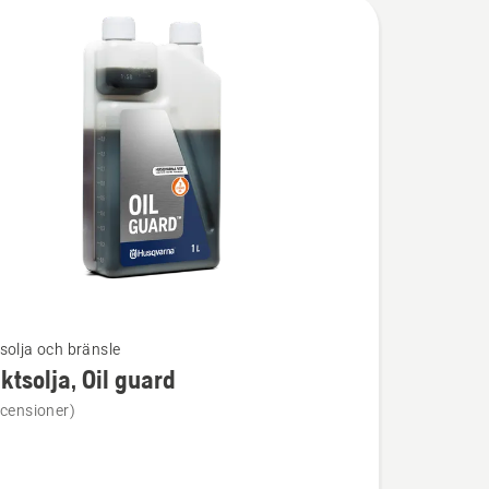
solja och bränsle
ktsolja, Oil guard
ion
ecensioner)
olja,