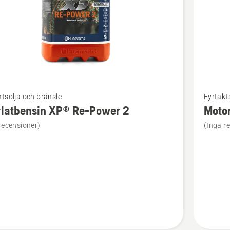
Se
tsolja och bränsle
Fyrtakt
mer
ylatbensin XP® Re-Power 2
Motor
tion
informat
recensioner)
(Inga r
om
bensin
Motorolj
SAE 30