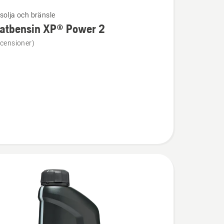
solja och bränsle
latbensin XP® Power 2
ion
ecensioner)
ensin