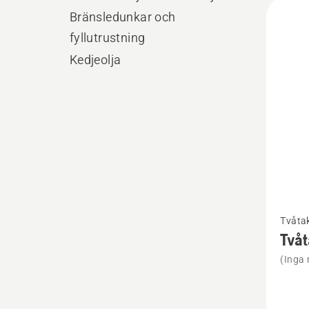
Alla
Bränsledunkar och
produ
fyllutrustning
Kedjeolja
Se
Tvåtak
mer
Tvåt
informa
(Inga 
om
Tvåtakt