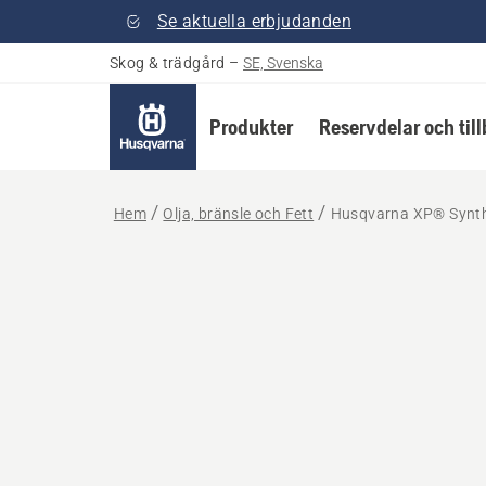
Se aktuella erbjudanden
Skog & trädgård
–
SE, Svenska
Produkter
Reservdelar och til
Hem
Olja, bränsle och Fett
Husqvarna XP® Synthe