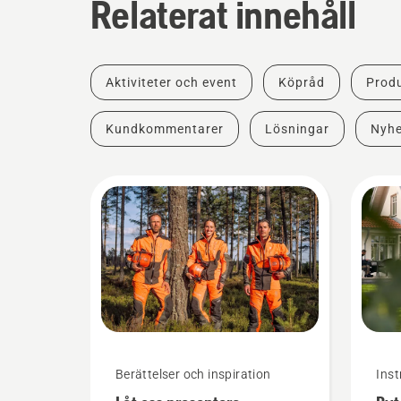
Relaterat innehåll
Aktiviteter och event
Köpråd
Produ
Kundkommentarer
Lösningar
Nyhe
Berättelser och inspiration
Inst