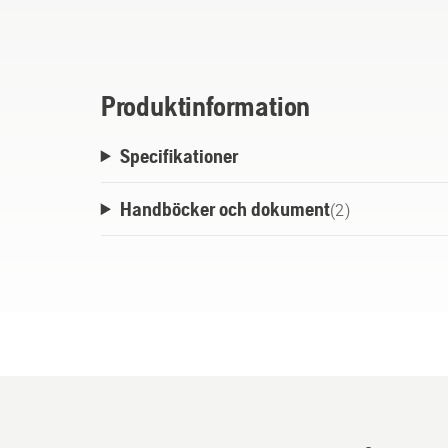
beläggning på kolven och i vevhuset. Tillsa
lämnar efter sig någon sot eller glödande g
Husqvarnas tvåtaktsprodukter.
Produktinformation
Specifikationer
Handböcker och dokument
(
2
)