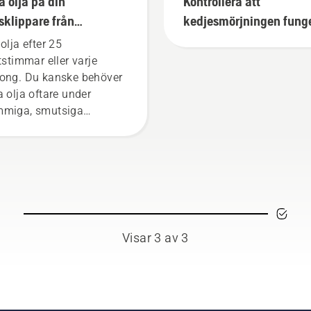
a olja på din
Kontrollera att
sklippare från
kedjesmörjningen fung
sqvarna
på din motorsåg
olja efter 25
ftstimmar eller varje
ong. Du kanske behöver
a olja oftare under
miga, smutsiga
hållanden. Det finns två
t att tappa ur oljan. Båda
as i den här videon.
Visar 3 av 3