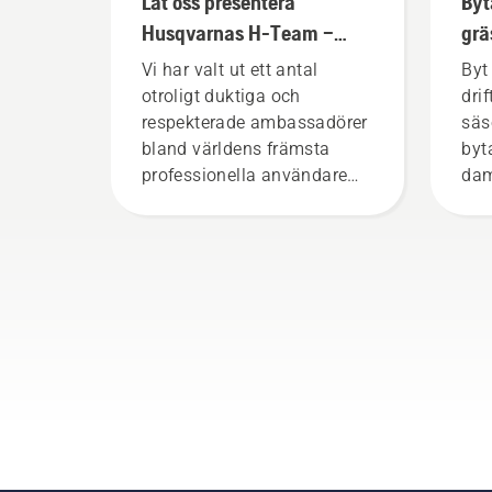
Låt oss presentera
Byt
Husqvarnas H-Team –
grä
våra mest krävande
Hu
Vi har valt ut ett antal
Byt 
användare
otroligt duktiga och
dri
respekterade ambassadörer
säs
bland världens främsta
byt
professionella användare
dam
inom skog- och parkskötsel.
för
Tillsammans utgör de vårt
sät
H-team. Och de ställer
vis
otroligt höga krav på sin
utrustning.