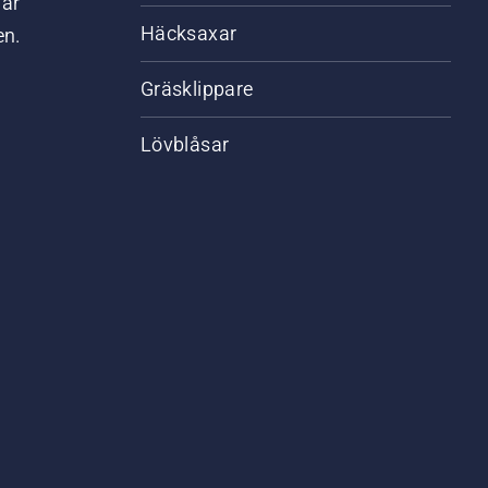
där
Häcksaxar
en.
Gräsklippare
Lövblåsar
,