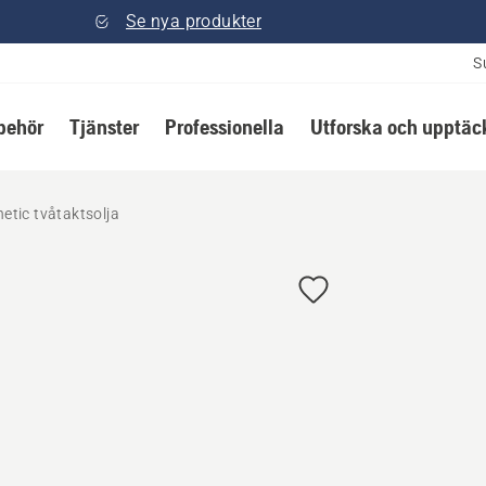
Se nya produkter
S
lbehör
Tjänster
Professionella
Utforska och upptäc
tic tvåtaktsolja