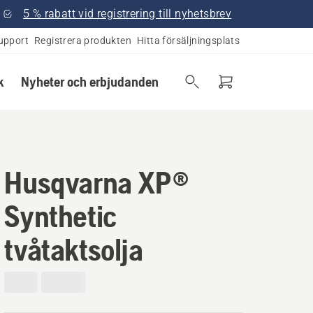
5 % rabatt vid registrering till nyhetsbrev
upport
Registrera produkten
Hitta försäljningsplats
k
Nyheter och erbjudanden
Husqvarna XP®
Synthetic
tvåtaktsolja