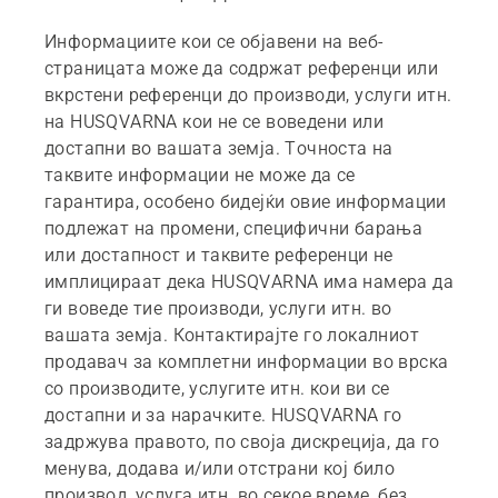
Информациите кои се објавени на веб-
страницата може да содржат референци или
вкрстени референци до производи, услуги итн.
на HUSQVARNA кои не се воведени или
достапни во вашата земја. Точноста на
таквите информации не може да се
гарантира, особено бидејќи овие информации
подлежат на промени, специфични барања
или достапност и таквите референци не
имплицираат дека HUSQVARNA има намера да
ги воведе тие производи, услуги итн. во
вашата земја. Контактирајте го локалниот
продавач за комплетни информации во врска
со производите, услугите итн. кои ви се
достапни и за нарачките. HUSQVARNA го
задржува правото, по своја дискреција, да го
менува, додава и/или отстрани кој било
производ, услуга итн. во секое време, без