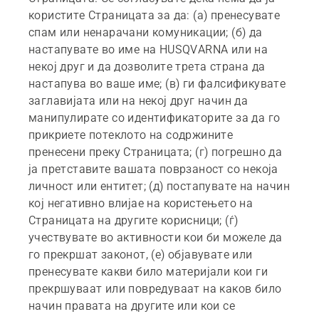
користите Страницата за да: (а) пренесувате
спам или ненарачани комуникации; (б) да
настапувате во име на HUSQVARNA или на
некој друг и да дозволите трета страна да
настапува во ваше име; (в) ги фалсификувате
заглавијата или на некој друг начин да
манипулирате со идентификаторите за да го
прикриете потеклото на содржините
пренесени преку Страницата; (г) погрешно да
ја претставите вашата поврзаност со некоја
личност или ентитет; (д) постапувате на начин
кој негативно влијае на користењето на
Страницата на другите корисници; (ѓ)
учествувате во активности кои би можеле да
го прекршат законот, (е) објавувате или
пренесувате какви било материјали кои ги
прекршуваат или повредуваат на каков било
начин правата на другите или кои се