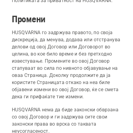
Политиката за приватност на HUSQVARNA.
Промени
HUSQVARNA го задржува правото, по своја
дискреција, да менува, додава или отстранува
делови од овој Договор или Договорот во
целина, во кое било време и без претходно
известување. Промените во овој Договор
стапуваат во сила по нивното објавување на
оваа Страница. Доколку продолжите да ја
користите Страницата откако на неа биле
објавени измени во овој Договор, ќе се смета
дека ги прифаќате тие измени.
HUSQVARNA нема да биде законски обврзана
со овој Договор и ги задржува сите свои
законски права во врска со таквата
неусогласеност.