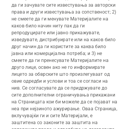
да ги зачувате сите известувања за авторски
права и други известувања за сопственост; 2)
не смеете да ги менувате Материјалите на
каков било начин ниту пак да ги
репродуцирате или јавно прикажувате,
изведувате, дистрибуирате или на каков било
друг начин да ги користите за каква било
јавна или комерцијална потреба; и 3) не
смеете да ги пренесувате Материјалите на
друго лице, освен ако не го информирате
лицето за обврските што произлегуваат од
овие одредби и услови и тоа се согласи на
нив. Се согласувате да се придржувате до
сите дополнителни ограничувања прикажани
на Страницата кои би можеле да се појават на
неа при нејзиното ажурирање. Оваа Страница,
вклучувајќи ги и сите Материјали, е
заштитена со законите за заштита на