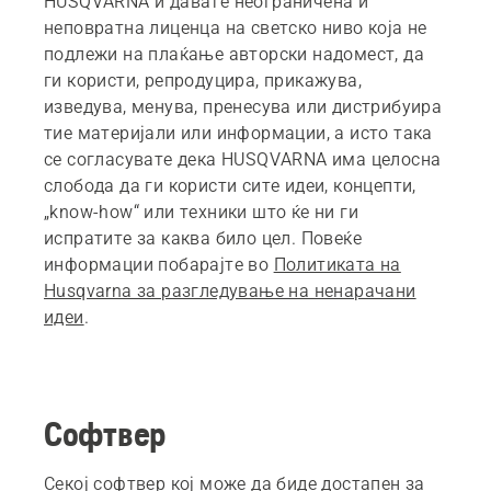
HUSQVARNA ѝ давате неограничена и
неповратна лиценца на светско ниво која не
подлежи на плаќање авторски надомест, да
ги користи, репродуцира, прикажува,
изведува, менува, пренесува или дистрибуира
тие материјали или информации, а исто така
се согласувате дека HUSQVARNA има целосна
слобода да ги користи сите идеи, концепти,
„know-how“ или техники што ќе ни ги
испратите за каква било цел. Повеќе
информации побарајте во
Политиката на
Husqvarna за разгледување на ненарачани
идеи
.
Софтвер
Секој софтвер кој може да биде достапен за