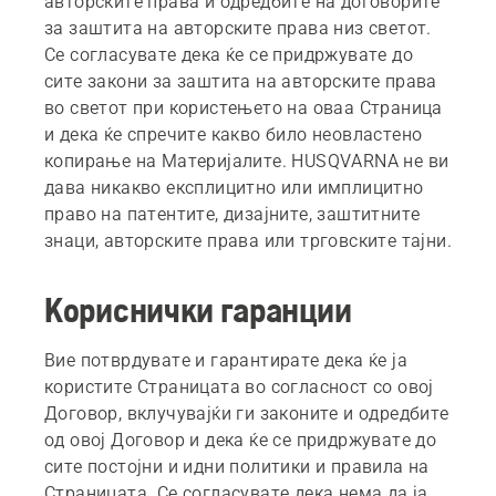
авторските права и одредбите на договорите
за заштита на авторските права низ светот.
Се согласувате дека ќе се придржувате до
сите закони за заштита на авторските права
во светот при користењето на оваа Страница
и дека ќе спречите какво било неовластено
копирање на Материјалите. HUSQVARNA не ви
дава никакво експлицитно или имплицитно
право на патентите, дизајните, заштитните
знаци, авторските права или трговските тајни.
Кориснички гаранции
Вие потврдувате и гарантирате дека ќе ја
користите Страницата во согласност со овој
Договор, вклучувајќи ги законите и одредбите
од овој Договор и дека ќе се придржувате до
сите постојни и идни политики и правила на
Страницата. Се согласувате дека нема да ја