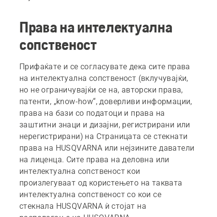
Права на интелектуална
сопственост
Прифаќате и се согласувате дека сите права
на интелектуална сопственост (вклучувајќи,
но не ограничувајќи се на, авторски права,
патенти, „know-how“, доверливи информации,
права на бази со податоци и права на
заштитни знаци и дизајни, регистрирани или
нерегистрирани) на Страницата се стекнати
права на HUSQVARNA или нејзините даватели
на лиценца. Сите права на деловна или
интелектуална сопственост кои
произлегуваат од користењето на таквата
интелектуална сопственост со кои се
стекнала HUSQVARNA ѝ стојат на