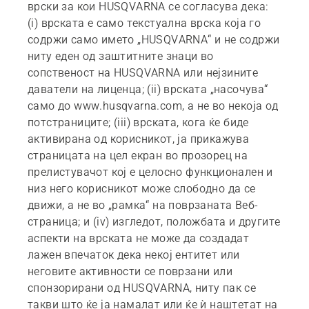
врски за кои HUSQVARNA се согласува дека:
(i) врската е само текстуална врска која го
содржи само името „HUSQVARNA“ и не содржи
ниту еден од заштитните знаци во
сопственост на HUSQVARNA или нејзините
даватели на лиценца; (ii) врската „насочува“
само до www.husqvarna.com, а не во некоја од
потстраниците; (iii) врската, кога ќе биде
активирана од корисникот, ја прикажува
страницата на цел екран во прозорец на
прелистувачот кој е целосно функционален и
низ него корисникот може слободно да се
движи, а не во „рамка“ на поврзаната Веб-
страница; и (iv) изгледот, положбата и другите
аспекти на врската не може да создадат
лажен впечаток дека некој ентитет или
неговите активности се поврзани или
спонзорирани од HUSQVARNA, ниту пак се
такви што ќе ја намалат или ќе ѝ наштетат на