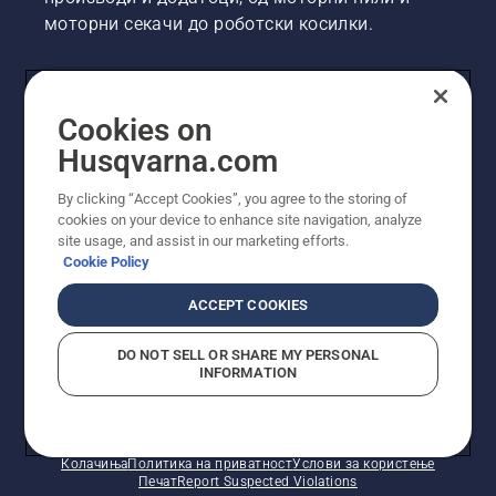
моторни секачи до роботски косилки.
Husqvarna Group
Cookies on
Husqvarna.com
Други веб-страници на Husqvarna
By clicking “Accept Cookies”, you agree to the storing of
cookies on your device to enhance site navigation, analyze
site usage, and assist in our marketing efforts.
Cookie Policy
ACCEPT COOKIES
DO NOT SELL OR SHARE MY PERSONAL
INFORMATION
© Husqvarna AB (publ). Сите права се задржани.
Прикажаните цени се Препорачани цени за
продажба.
Колачиња
Политика на приватност
Услови за користење
Печат
Report Suspected Violations