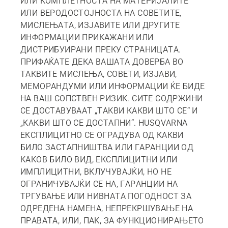
ИЛИ КОМПЛЕТНОСТА НА МАТЕРИЈАЛИТЕ
ИЛИ ВЕРОДОСТОЈНОСТА НА СОВЕТИТЕ,
МИСЛЕЊАТА, ИЗЈАВИТЕ ИЛИ ДРУГИТЕ
ИНФОРМАЦИИ ПРИКАЖАНИ ИЛИ
ДИСТРИБУИРАНИ ПРЕКУ СТРАНИЦАТА.
ПРИФАЌАТЕ ДЕКА ВАШАТА ДОВЕРБА ВО
ТАКВИТЕ МИСЛЕЊА, СОВЕТИ, ИЗЈАВИ,
МЕМОРАНДУМИ ИЛИ ИНФОРМАЦИИ ЌЕ БИДЕ
НА ВАШ СОПСТВЕН РИЗИК. СИТЕ СОДРЖИНИ
СЕ ДОСТАВУВААТ „ТАКВИ КАКВИ ШТО СЕ“ И
„КАКВИ ШТО СЕ ДОСТАПНИ“. HUSQVARNA
ЕКСПЛИЦИТНО СЕ ОГРАДУВА ОД КАКВИ
БИЛО ЗАСТАПНИШТВА ИЛИ ГАРАНЦИИ ОД
КАКОВ БИЛО ВИД, ЕКСПЛИЦИТНИ ИЛИ
ИМПЛИЦИТНИ, ВКЛУЧУВАЈЌИ, НО НЕ
ОГРАНИЧУВАЈЌИ СЕ НА, ГАРАНЦИИ НА
ТРГУВАЊЕ ИЛИ НИВНАТА ПОГОДНОСТ ЗА
ОДРЕДЕНА НАМЕНА, НЕПРЕКРШУВАЊЕ НА
ПРАВАТА, ИЛИ, ПАК, ЗА ФУНКЦИОНИРАЊЕТО