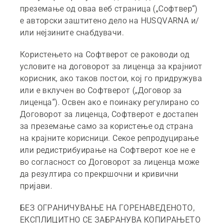
преземање од оваа веб страница („Софтвер“)
е авторски заштитено дело на HUSQVARNA и/
или нејзините снабдувачи.
Користењето на Софтверот се раководи од
условите на договорот за лиценца за крајниот
корисник, ако таков постои, кој го придружува
или е вклучен во Софтверот („Договор за
лиценца“). Освен ако е поинаку регулирано со
Договорот за лиценца, Софтверот е достапен
за преземање само за користење од страна
на крајните корисници. Секое репродуцирање
или редистрибуирање на Софтверот кое не е
во согласност со Договорот за лиценца може
да резултира со прекршочни и кривични
пријави.
БЕЗ ОГРАНИЧУВАЊЕ НА ГОРЕНАВЕДЕНОТО,
ЕКСПЛИЦИТНО СЕ ЗАБРАНУВА КОПИРАЊЕТО