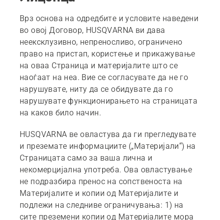
Врз основа на одредбите и условите наведени
во овој Договор, HUSQVARNA ви дава
неексклузивно, непреносливо, ограничено
право на пристап, користење и прикажување
на оваа Страница и материјалите што се
наоѓаат на неа. Вие се согласувате да не го
нарушувате, ниту да се обидувате да го
нарушувате функционирањето на страницата
на каков било начин.
HUSQVARNA ве овластува да ги прегледувате
и преземате информациите („Материјали“) на
Страницата само за ваша лична и
некомерцијална употреба. Ова овластување
не подразбира пренос на сопственоста на
Материјалите и копии од Материјалите и
подлежи на следниве ограничувања: 1) на
сите преземени копии од Материјалите мора