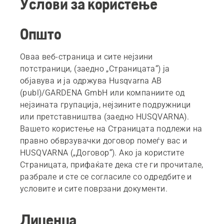
Услови за користење
Општо
Оваа веб-страница и сите нејзини
потстраници, (заедно „Страницата“) ја
објавува и ја одржува Husqvarna AB
(publ)/GARDENA GmbH или компаниите од
нејзината групација, нејзините подружници
или претставништва (заедно HUSQVARNA).
Вашето користење на Страницата подлежи на
правно обврзувачки договор помеѓу вас и
HUSQVARNA („Договор“). Ако ја користите
Страницата, прифаќате дека сте ги прочитале,
разбрале и сте се согласиле со одредбите и
условите и сите поврзани документи.
Лиценца