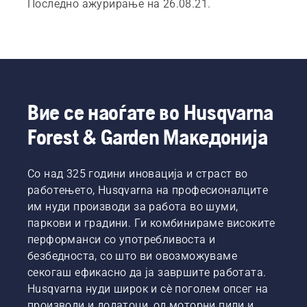
Последно ажурирање на 26.08.21.
Вие се наоѓате во Husqvarna
Forest & Garden Македонија
Со над 325 години иновација и страст во
работењето, Husqvarna на професионалците
им нуди производи за работа во шуми,
паркови и градини. Ги комбинираме високите
перформанси со употребливоста и
безбедноста, со што ви овозможуваме
секогаш ефикасно да ја завршите работата.
Husqvarna нуди широк и сè поголем опсег на
производи и додатоци, од моторни пили и