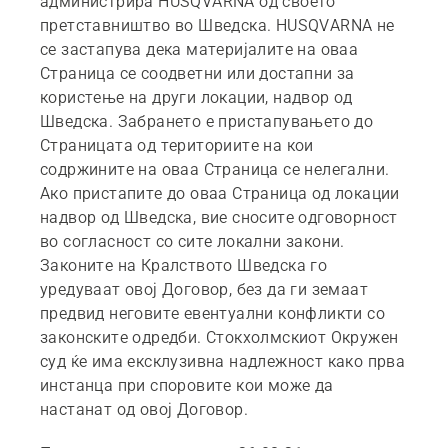
администрира HUSQVARNA од своето
претставништво во Шведска. HUSQVARNA не
се застапува дека материјалите на оваа
Страница се соодветни или достапни за
користење на други локации, надвор од
Шведска. Забрането е пристапувањето до
Страницата од териториите на кои
содржините на оваа Страница се нелегални.
Ако пристапите до оваа Страница од локации
надвор од Шведска, вие сносите одговорност
во согласност со сите локални закони.
Законите на Кралството Шведска го
уредуваат овој Договор, без да ги земаат
предвид неговите евентуални конфликти со
законските одредби. Стокхолмскиот Окружен
суд ќе има ексклузивна надлежност како прва
инстанца при споровите кои може да
настанат од овој Договор.