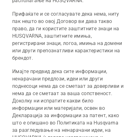
располагање на HUSQVARNA.
Прифаќате и се согласувате дека нема, ниту
пак нешто во овој Договор ви дава такво
право, да ги користите заштитните знаци на
HUSQVARNA, заштитните имиња,
регистрирани знаци, логоа, имиња на домени
или други препознатливи карактеристики на
брендот.
Имајте предвид дека сите информации,
ненарачани предлози, идеи или други
поднесоци нема да се сметаат за доверливи и
нема да се сметаат за ваша сопственост.
Доколку ни испратите какви било
информации или материјали, освен во
Декларација за информации за патент, како
што е опишано во Политиката на Husqvarna
за разгледување на ненарачани идеи, на