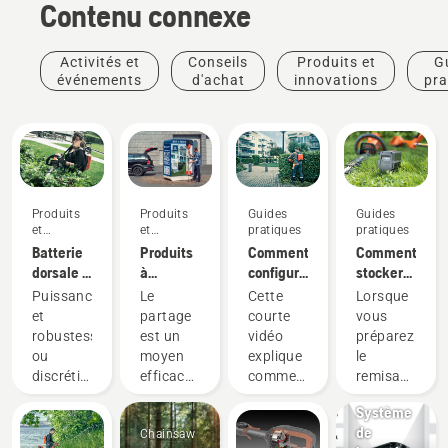
Contenu connexe
Activités et
Conseils
Produits et
G
événements
d'achat
innovations
pra
Produits
Produits
Guides
Guides
et
et
pratiques
pratiques
innovations
innovations
Batterie
Produits
Comment
Comment
dorsale :
à
configurer
stocker
Une
batterie
et
votre
Puissance
Le
Cette
Lorsque
révolution
à
installer
batterie
et
partage
courte
vous
pour les
partager
correctement
Husqvarna
robustesse,
est un
vidéo
préparez
outils
via des
la
pendant
Produits
ou
moyen
explique
le
électriques
cabanes
batterie
l'hiver
et
discrétion
efficace
comment
remisage
portatifs
à outils
dorsale
innovations
et
et
configurer
hivernal
sur
numériques
Système
durabilité ?
responsable
et régler
de vos
batterie
de
Chainsaw
Avec
d'utiliser
la
batteries,