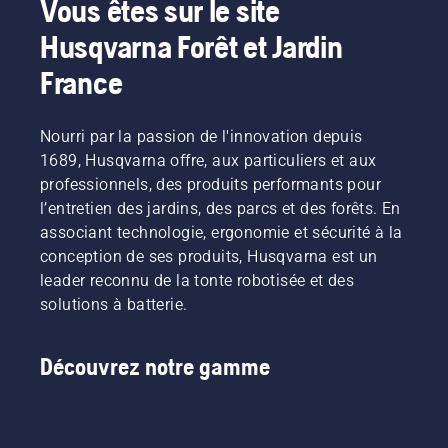
Vous êtes sur le site
régime,
produits
produit
clients
lors de
Husqvarna Forêt et Jardin
tout en
alimentés
pour les
de
l'utilisation,
conservant
par
machines
partager
ce qui
France
le couple
batterie,
portatives
nos
vous
pour
ce
électriques
machines
permet
permettre
problème
et à
à
de
Nourri par la passion de l'innovation depuis
à
est
batterie
batterie
travailler
l'utilisateur
1689, Husqvarna offre, aux particuliers et aux
considérablement
chez
en les
plus
de
réduit.
Husqvarna.
louant
longtemps
professionnels, des produits performants pour
préserver
via des
sans
l’entretien des jardins, des parcs et des forêts. En
la durée
cabanes
interruption.
associant technologie, ergonomie et sécurité à la
de vie de
à outils
conception de ses produits, Husqvarna est un
la
numériques
batterie
leader reconnu de la tonte robotisée et des
appelées
lors de la
« Tools
solutions à batterie.
coupe
for You »
d'herbe
dans de
fine. Il
nombreux
Découvrez notre gamme
vous
pays.
suffit
d'appuyer
sur un