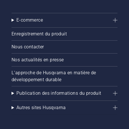
bouton
du
coupe-
E-commerce
bordures
à
batterie
Enregistrement du produit
pour
activer
Nous contacter
et
désactiver
Nos actualités en presse
le mode
savE.
L'approche de Husqvarna en matière de
développement durable
Publication des informations du produit
Autres sites Husqvarna