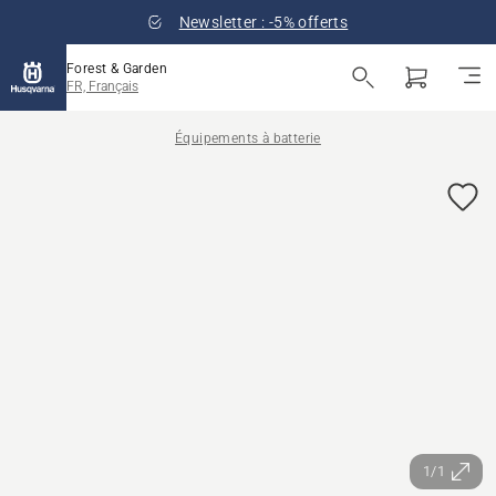
Newsletter : -5% offerts
Forest & Garden
FR, Français
Équipements à batterie
1/1