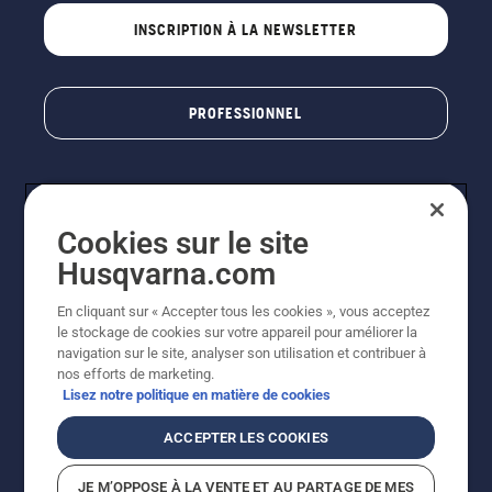
INSCRIPTION À LA NEWSLETTER
PROFESSIONNEL
Cookies sur le site
Husqvarna.com
En cliquant sur « Accepter tous les cookies », vous acceptez
le stockage de cookies sur votre appareil pour améliorer la
© Husqvarna AB (publ). Tous droits réservés. Les prix
navigation sur le site, analyser son utilisation et contribuer à
indiqués sont des prix de vente conseillés. Photos non
nos efforts de marketing.
contractuelles. Tous les prix indiqués sont des prix de
Lisez notre politique en matière de cookies
vente recommandés (TVA incluse), sauf si le produit est
disponible pour un achat direct.
ACCEPTER LES COOKIES
Conditions générales de vente
Politique de retour
Mentions légales
Politique relative aux cookies
JE M’OPPOSE À LA VENTE ET AU PARTAGE DE MES
Conditions d'utilisation
Avis de confidentialité