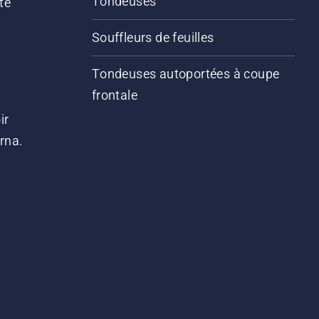
Tondeuses
te
Souffleurs de feuilles
Tondeuses autoportées à coupe
frontale
ir
arna.