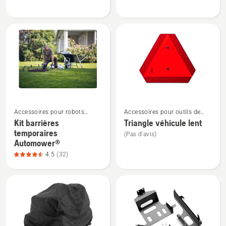
Kit
Kit
gazon
mulching
hybride
Automower®,
note
du
produit
4.1
Voir
Voir
sur
Accessoires pour robots
Accessoires pour outils de
plus
plus
5
tondeuses
jardin
Kit barrières
Triangle véhicule lent
de
de
temporaires
(Pas d'avis)
détails
détails
Automower®
sur
sur
4.5
(32)
Kit
Triangle
barrières
véhicule
temporaires
lent
Automower®,
note
du