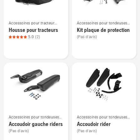
produit
4.5
Voir
Voir
sur
Accessoires pour tracteur
Accessoires pour tondeuses
plus
plus
5
tondeuse
autoportées à coupe frontale
Housse pour tracteurs
Kit plaque de protection
de
de
5.0
(2)
(Pas d'avis)
détails
détails
sur
sur
Housse
Kit
pour
plaque
tracteurs,
de
note
protection
du
produit
5
sur
Voir
Voir
5
Accessoires pour tondeuses
Accessoires pour tondeuses
plus
plus
autoportées à coupe frontale
autoportées à coupe frontale
Accoudoir gauche riders
Accoudoir rider
de
de
(Pas d'avis)
(Pas d'avis)
détails
détails