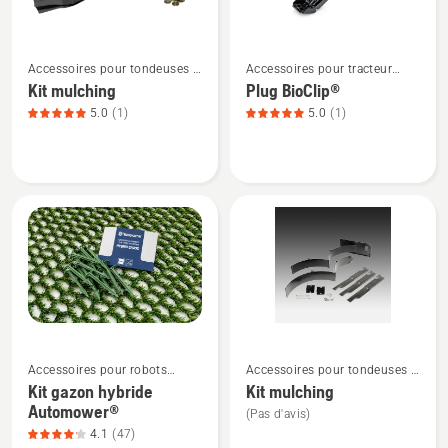
sur
5
Voir
Voir
Accessoires pour tondeuses à
Accessoires pour tracteur
plus
plus
rayon de braquage zéro
tondeuse
Kit mulching
Plug BioClip®
de
de
5.0
(1)
5.0
(1)
détails
détails
sur
sur
Kit
Plug
mulching,
BioClip®,
note
note
du
du
produit
produit
5
5
sur
sur
5
5
Voir
Voir
Accessoires pour robots
Accessoires pour tondeuses à
plus
plus
tondeuses
rayon de braquage zéro
Kit gazon hybride
Kit mulching
de
de
Automower®
(Pas d'avis)
détails
détails
4.1
(47)
sur
sur