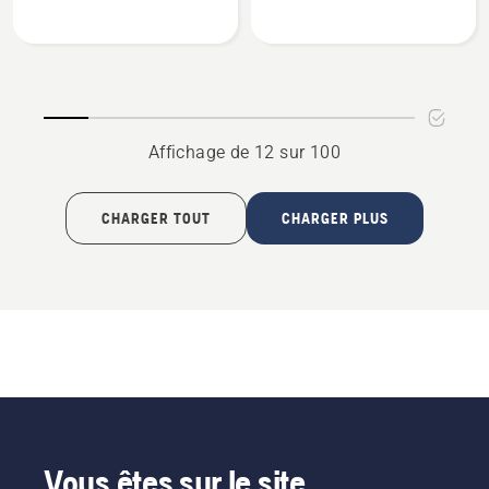
sur
sur
Accoudoir
Accoudoir
gauche
rider
riders
Affichage de 12 sur 100
CHARGER TOUT
CHARGER PLUS
Vous êtes sur le site