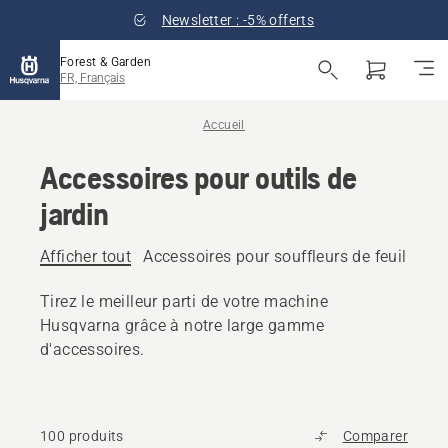
Newsletter : -5% offerts
Forest & Garden
FR, Français
Accueil
Accessoires pour outils de
jardin
Afficher tout
Accessoires pour souffleurs de feuilles
A
Tirez le meilleur parti de votre machine
Husqvarna grâce à notre large gamme
d'accessoires.
100 produits
Comparer