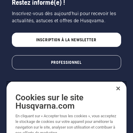
Restez informé(e) !
Inscrivez-vous dès aujourd'hui pour recevoir les
actualités, astuces et offres de Husqvarna.
INSCRIPTION À LA NEWSLETTER
PROFESSIONNEL
Cookies sur le site
Husqvarna.com
En cliquant sur « Accepter tous les cookies », vous acceptez
le stockage de cookies sur votre appareil pour améliorer la
© Husqvarna AB (publ). Tous droits réservés. Les prix
navigation sur le site, analyser son utilisation et contribuer à
indiqués sont des prix de vente conseillés. Photos non
nos efforts de marketing.