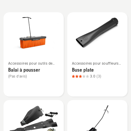
Tous
les
produits
Voir
Voir
Accessoires pour outils de
Accessoires pour souffleurs
plus
plus
jardin
de feuilles
Balai à pousser
Buse plate
de
de
(Pas d'avis)
3.0
(3)
détails
détails
sur
sur
Balai
Buse
à
plate,
pousser
note
du
produit
3