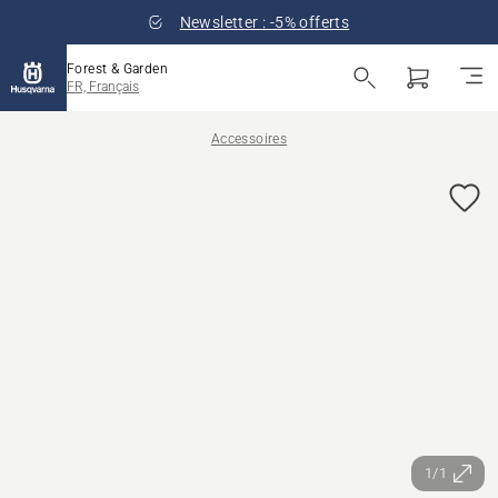
Newsletter : -5% offerts
Forest & Garden
FR, Français
Accessoires
1/1