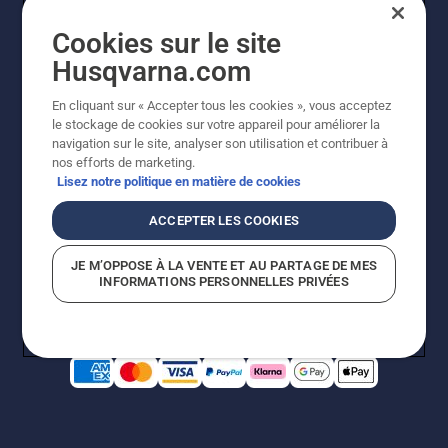
Cookies sur le site
Husqvarna.com
En cliquant sur « Accepter tous les cookies », vous acceptez
le stockage de cookies sur votre appareil pour améliorer la
© Husqvarna AB (publ). Tous droits réservés. Les prix
navigation sur le site, analyser son utilisation et contribuer à
indiqués sont des prix de vente conseillés. Photos non
nos efforts de marketing.
contractuelles. Tous les prix indiqués sont des prix de
Lisez notre politique en matière de cookies
vente recommandés (TVA incluse), sauf si le produit est
disponible pour un achat direct.
ACCEPTER LES COOKIES
Conditions générales de vente
Politique de retour
Mentions légales
Politique relative aux cookies
JE M’OPPOSE À LA VENTE ET AU PARTAGE DE MES
Conditions d'utilisation
Avis de confidentialité
INFORMATIONS PERSONNELLES PRIVÉES
Égalité hommes femmes
Signalement de violations présumées