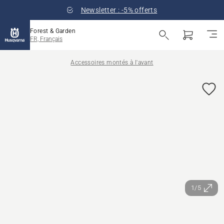
Newsletter : -5% offerts
Forest & Garden
FR, Français
Accessoires montés à l'avant
1/5