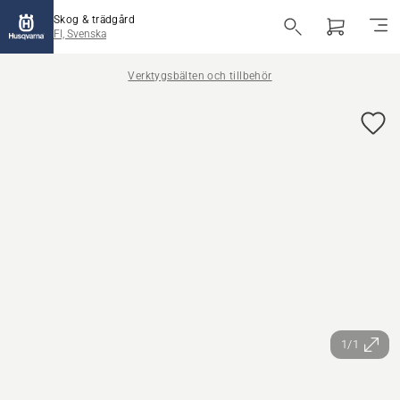
Skog & trädgård
FI, Svenska
Verktygsbälten och tillbehör
1/1