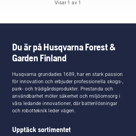
världens
Visar 1 av 1
främsta
professionella
användare
inom
skog-
och
parkskötsel.
Du är på Husqvarna Forest &
Tillsammans
Garden Finland
utgör de
vårt H-
team.
Och de
Husqvarna grundades 1689, har en stark passion
ställer
för innovation och erbjuder professionella skogs-,
otroligt
park- och trädgårdsprodukter. Prestanda och
höga
användbarhet möter säkerhet och miljöomsorg i
krav på
våra ledande innovationer, där batterilösningar
sin
utrustning.
och robotteknik leder vägen.
Upptäck sortimentet