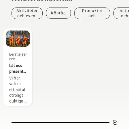
Aktiviteter
Produkter
Instr
Köpråd
och event
och
och
innovationer
Berättelser
och
inspiration
Låt oss
presentera
Husqvarnas
Vi har
H-Team
valt ut
– våra
ett antal
mest
otroligt
krävande
duktiga
användare
och
respekterade
ambassadörer
bland