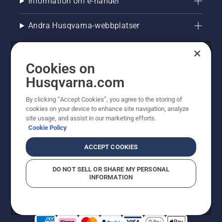
Information om e-handel
Andra Husqvarna-webbplatser
Cookies on
Husqvarna.com
By clicking “Accept Cookies”, you agree to the storing of
cookies on your device to enhance site navigation, analyze
site usage, and assist in our marketing efforts.
Cookie Policy
© Husqvarna AB (publ). All rights reserved. Priserna
som visas är rekommenderade cirkapriser. Alla angivna
ACCEPT COOKIES
priser är rekommenderade försäljningspriser (inkl.
moms) om inte produkten är tillgänglig för direkt köp.
DO NOT SELL OR SHARE MY PERSONAL
Cookiepolicy
Användningsvillkor
Sekretessmeddelande
INFORMATION
Företagsinformation