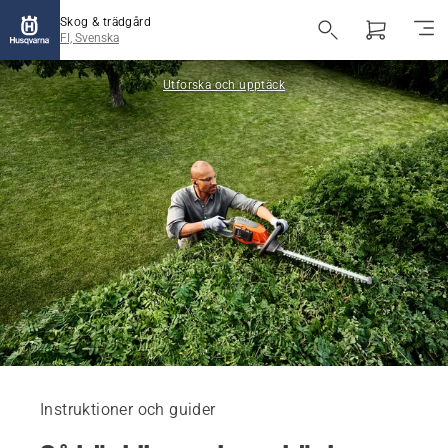
Skog & trädgård
FI, Svenska
Utforska och upptäck
Instruktioner och guider