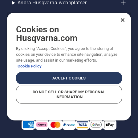
Andra Husqvarna-webbplatser
Cookies on
Husqvarna.com
By clicking “Accept Cookies”, you agree to the storing of
cookies on your device to enhance site navigation, analyze
site usage, and assist in our marketing efforts.
Cookie Policy
© Husqvarna AB (publ). All rights reserved. Priserna
som visas är rekommenderade cirkapriser. Alla angivna
ACCEPT COOKIES
priser är rekommenderade försäljningspriser (inkl.
moms) om inte produkten är tillgänglig för direkt köp.
DO NOT SELL OR SHARE MY PERSONAL
Cookiepolicy
Användningsvillkor
Sekretessmeddelande
INFORMATION
Företagsinformation