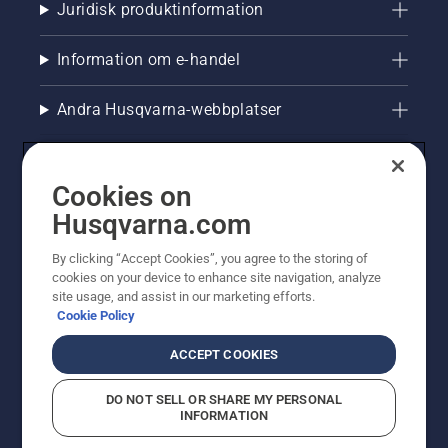
Juridisk produktinformation
Information om e-handel
Andra Husqvarna-webbplatser
Cookies on
Husqvarna.com
By clicking “Accept Cookies”, you agree to the storing of
cookies on your device to enhance site navigation, analyze
site usage, and assist in our marketing efforts.
Cookie Policy
© Husqvarna AB (publ). All rights reserved. Priserna
som visas är rekommenderade cirkapriser. Alla angivna
ACCEPT COOKIES
priser är rekommenderade försäljningspriser (inkl.
moms) om inte produkten är tillgänglig för direkt köp.
DO NOT SELL OR SHARE MY PERSONAL
Cookiepolicy
Användningsvillkor
Sekretessmeddelande
INFORMATION
Företagsinformation