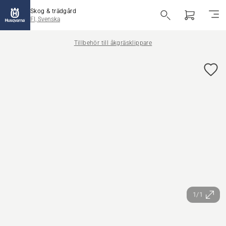
Skog & trädgård
FI, Svenska
Tillbehör till åkgräsklippare
1/1