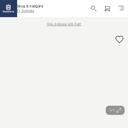
Skog & trädgård
FI, Svenska
Olja, bränsle och Fett
1/1