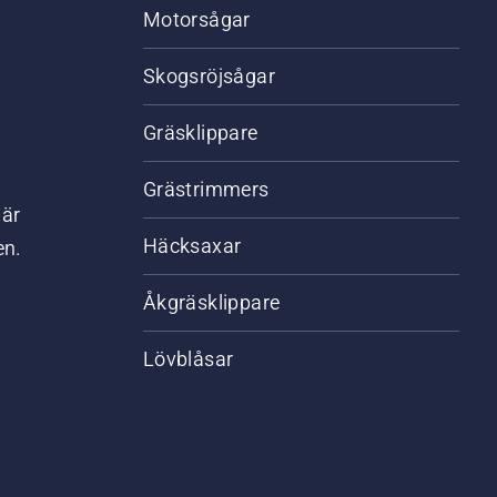
Motorsågar
Skogsröjsågar
Gräsklippare
Grästrimmers
där
Häcksaxar
en.
Åkgräsklippare
Lövblåsar