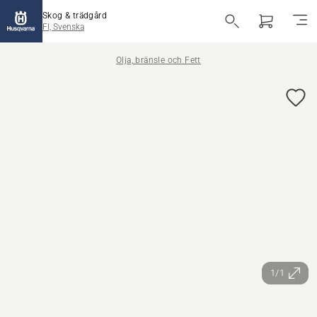
Skog & trädgård
FI, Svenska
Olja, bränsle och Fett
1/1