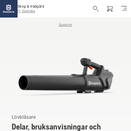
Skog & trädgård
FI, Svenska
Support
Lövblåsare
Delar, bruksanvisningar och