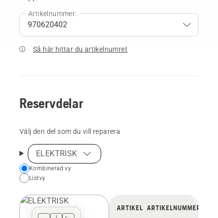
Artikelnummer:
Så här hittar du artikelnumret
Reservdelar
Välj den del som du vill reparera
ELEKTRISK
Choose
Kombinerad vy
Listvy
your
preferred
view
ARTIKEL
ARTIKELNUMMER
type