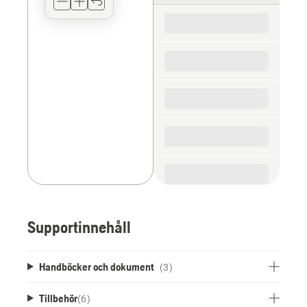
for
the
spare
parts
Supportinnehåll
Handböcker och dokument
(3)
Tillbehör
(
6
)