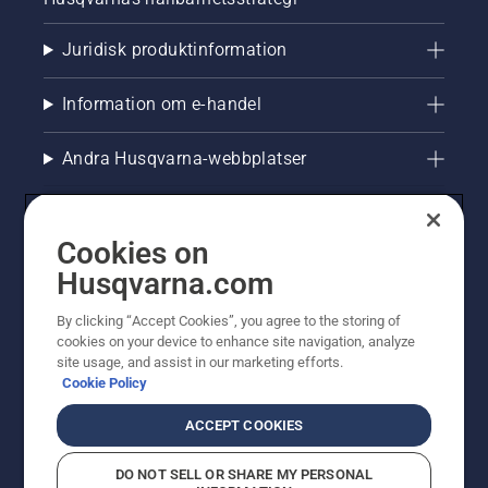
Juridisk produktinformation
Information om e-handel
Andra Husqvarna-webbplatser
Cookies on
Husqvarna.com
By clicking “Accept Cookies”, you agree to the storing of
cookies on your device to enhance site navigation, analyze
site usage, and assist in our marketing efforts.
Cookie Policy
© Husqvarna AB (publ). All rights reserved. Priserna
som visas är rekommenderade cirkapriser. Alla angivna
ACCEPT COOKIES
priser är rekommenderade försäljningspriser (inkl.
moms) om inte produkten är tillgänglig för direkt köp.
DO NOT SELL OR SHARE MY PERSONAL
Cookiepolicy
Användningsvillkor
Sekretessmeddelande