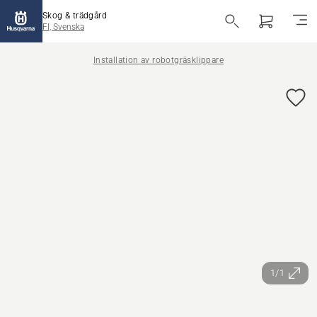
Skog & trädgård
FI, Svenska
Installation av robotgräsklippare
1/1