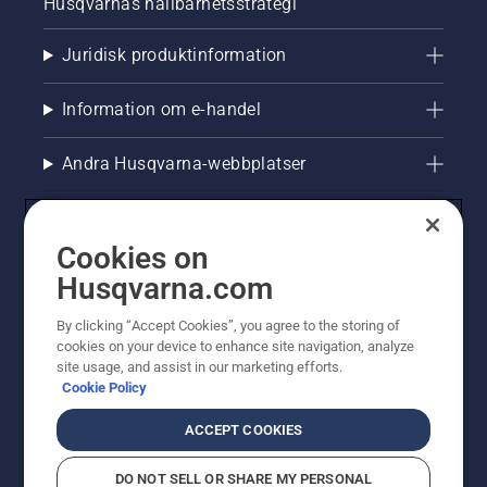
Husqvarnas hållbarhetsstrategi
Juridisk produktinformation
Information om e-handel
Andra Husqvarna-webbplatser
Cookies on
Husqvarna.com
By clicking “Accept Cookies”, you agree to the storing of
cookies on your device to enhance site navigation, analyze
site usage, and assist in our marketing efforts.
Cookie Policy
© Husqvarna AB (publ). All rights reserved. Priserna
som visas är rekommenderade cirkapriser. Alla angivna
ACCEPT COOKIES
priser är rekommenderade försäljningspriser (inkl.
moms) om inte produkten är tillgänglig för direkt köp.
DO NOT SELL OR SHARE MY PERSONAL
Cookiepolicy
Användningsvillkor
Sekretessmeddelande