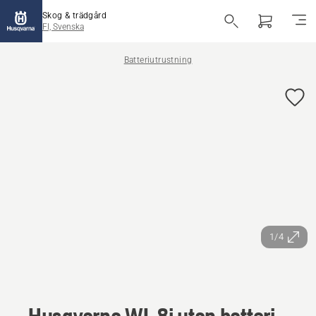
Skog & trädgård
FI, Svenska
Batteriutrustning
1/4
Husqvarna WL 8i utan batteri