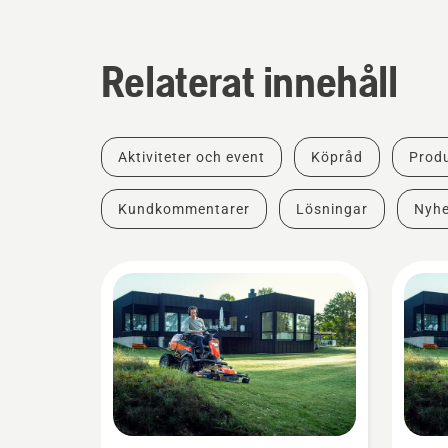
Relaterat innehåll
Aktiviteter och event
Köpråd
Produ
Kundkommentarer
Lösningar
Nyhe