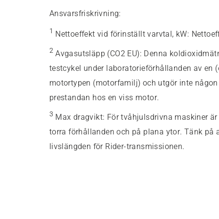
Ansvarsfriskrivning:
1
Nettoeffekt vid förinställt varvtal, kW
:
Nettoef
2
Avgasutsläpp (CO2 EU)
:
Denna koldioxidmätnin
testcykel under laboratorieförhållanden av en 
motortypen (motorfamilj) och utgör inte någon u
prestandan hos en viss motor.
3
Max dragvikt
:
För tvåhjulsdrivna maskiner är
torra förhållanden och på plana ytor. Tänk på 
livslängden för Rider-transmissionen.