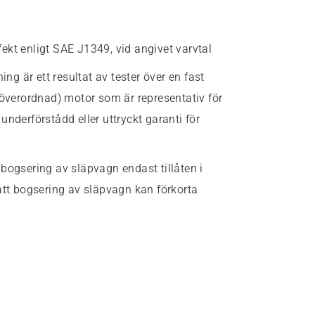
fekt enligt SAE J1349, vid angivet varvtal
g är ett resultat av tester över en fast
(överordnad) motor som är representativ för
nderförstådd eller uttryckt garanti för
 bogsering av släpvagn endast tillåten i
att bogsering av släpvagn kan förkorta