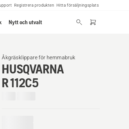
upport
Registrera produkten
Hitta försäljningsplats
k
Nytt och utvalt
Åkgräsklippare för hemmabruk
HUSQVARNA
R 112C5