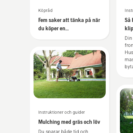
Köpråd
Inst
Fem saker att tänka på när
Så 
du köper en
kli
åkgräsklippare
åkb
Din
frå
fro
Hus
mas
byt
på 
fra
mon
elle
grä
bar
Instruktioner och guider
Var
Mulching med gräs och löv
sky
mon
Du sparar både tid och