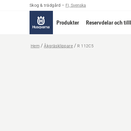
Skog & trädgård
–
FI, Svenska
Produkter
Reservdelar och til
Hem
Åkgräsklippare
R 112C5