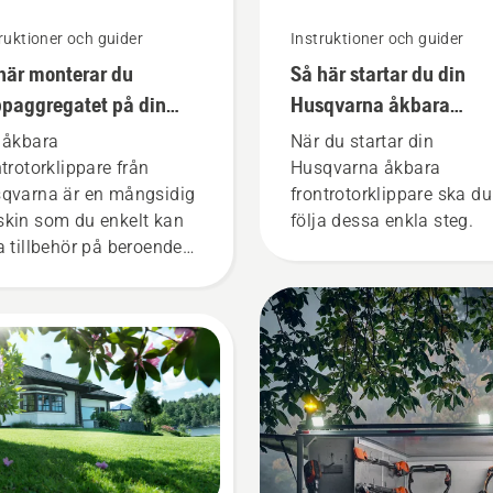
ruktioner och guider
Instruktioner och guider
här monterar du
Så här startar du din
ppaggregatet på din
Husqvarna åkbara
ara frontrotorklippare
frontrotorklippare
 åkbara
När du startar din
n Husqvarna
ntrotorklippare från
Husqvarna åkbara
qvarna är en mångsidig
frontrotorklippare ska du
kin som du enkelt kan
följa dessa enkla steg.
a tillbehör på beroende
vilken uppgift du har
mför dig. Det är enkelt att
tera klippaggregatet
r tillbehöret på
sklipparen och det tar
a några minuter.
ning! Använd
ddsglasögon vid
tering av