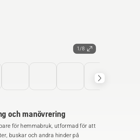
1/8
ing och manövrering
pare för hemmabruk, utformad för att
er, buskar och andra hinder på