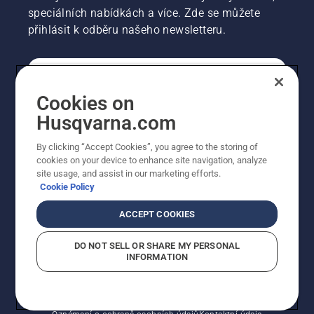
speciálních nabídkách a více. Zde se můžete
přihlásit k odběru našeho newsletteru.
SPOTŘEBITELSKÉ
Cookies on
Husqvarna.com
PROFESIONÁLNÍ
By clicking “Accept Cookies”, you agree to the storing of
cookies on your device to enhance site navigation, analyze
site usage, and assist in our marketing efforts.
Cookie Policy
ACCEPT COOKIES
DO NOT SELL OR SHARE MY PERSONAL
INFORMATION
© Husqvarna AB (publ). Všechna práva vyhrazena.
Zobrazené ceny jsou doporučené prodejní ceny s DPH.
Zásady používání souborů cookie
Smluvní podmínky