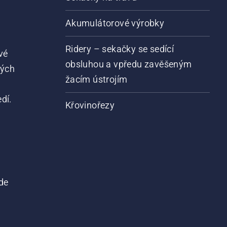
Akumulátorové výrobky
Ridery – sekačky se sedící
vé
obsluhou a vpředu zavěšeným
vých
žacím ústrojím
dí.
Křovinořezy
de