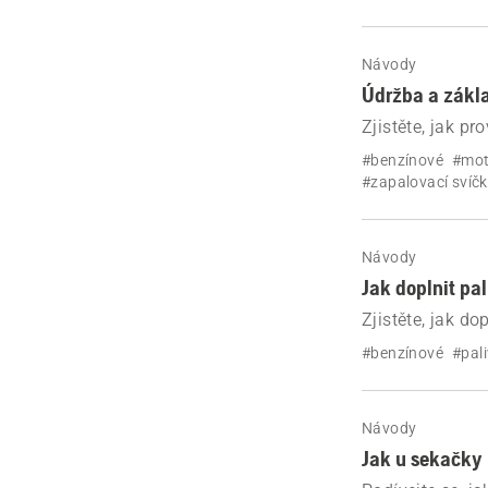
Návody
Údržba a zákla
Zjistěte, jak p
#benzínové
#mot
#zapalovací svíč
Návody
Jak doplnit pa
Zjistěte, jak d
#benzínové
#pali
Návody
Jak u sekačky 