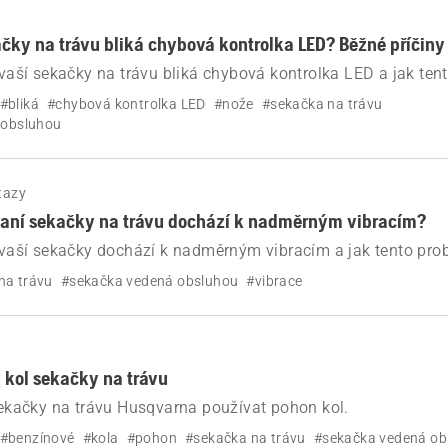
čky na trávu bliká chybová kontrolka LED? Běžné příčiny
u vaší sekačky na trávu bliká chybová kontrolka LED a jak te
#bliká
#chybová kontrolka LED
#nože
#sekačka na trávu
 obsluhou
tazy
ívaní sekačky na trávu dochází k nadměrným vibracím?
u vaší sekačky dochází k nadměrným vibracím a jak tento prob
na trávu
#sekačka vedená obsluhou
#vibrace
 kol sekačky na trávu
 sekačky na trávu Husqvarna používat pohon kol.
#benzínové
#kola
#pohon
#sekačka na trávu
#sekačka vedená ob