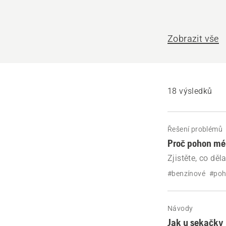
pomoci?
Zobrazit vše
18 výsledků
Řešení problémů
Proč pohon mé
Zjistěte, co dě
k výpadkům po
#benzínové
#po
Návody
Jak u sekačky 