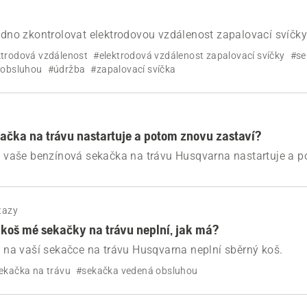
nadno zkontrolovat elektrodovou vzdálenost zapalovací svíčk
a.
ktrodová vzdálenost
#elektrodová vzdálenost zapalovací svíčky
#se
 obsluhou
#údržba
#zapalovací svíčka
ačka na trávu nastartuje a potom znovu zastaví?
se vaše benzínová sekačka na trávu Husqvarna nastartuje a 
nto problém vyřešit.
tazy
 koš mé sekačky na trávu neplní, jak má?
se na vaší sekačce na trávu Husqvarna neplní sběrný koš.
ekačka na trávu
#sekačka vedená obsluhou