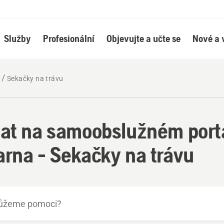
Služby
Profesionální
Objevujte a učte se
Nové a 
Sekačky na trávu
at na samoobslužném port
rna - Sekačky na trávu