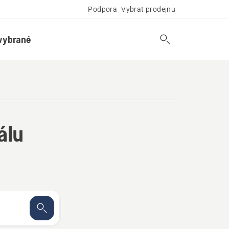
Podpora
Vybrat prodejnu
vybrané
álu