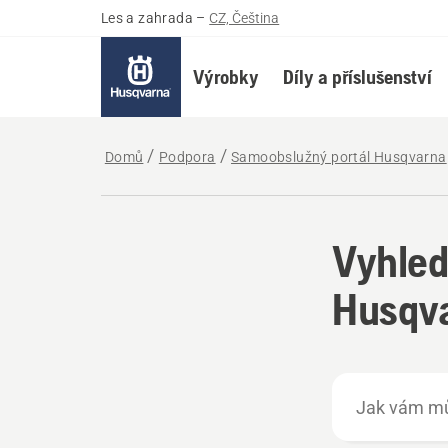
Les a zahrada
–
CZ, Čeština
Výrobky
Díly a příslušenství
Domů
Podpora
Samoobslužný portál Husqvarna
Vyhled
Husqva
Jak
vám
můžeme