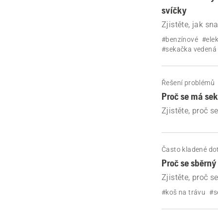
svíčky
Zjistěte, jak s
trávu Husqvarn
#benzínové
#ele
#sekačka vedená
Řešení problémů
Proč se má sek
Zjistěte, proč 
zastaví a jak te
Často kladené do
Proč se sběrný
Zjistěte, proč 
#koš na trávu
#s