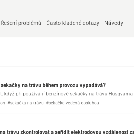
Řešení problémů
Často kladené dotazy
Návody
 sekačky na trávu během provozu vypadává?
lat, když při používání benzínové sekačky na trávu Husqvarna
honu.
hon
#sekačka na trávu
#sekačka vedená obsluhou
na trávu zkontrolovat a seřídit elektrodovou vzdálenost z