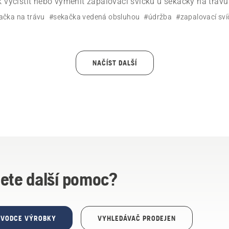
ak vyčistit nebo vyměnit zapalovací svíčku u sekačky na trá
uchého videa s podrobným postupem.
ačka na trávu
#sekačka vedená obsluhou
#údržba
#zapalovací sví
NAČÍST DALŠÍ
ete další pomoc?
ŮVODCE VÝROBKY
VYHLEDÁVAČ PRODEJEN