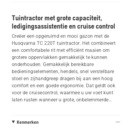
Tuintractor met grote capaciteit,
ledigingsassistentie en cruise control
Creëer een opgeruimd en mooi gazon met de
Husqvarna TC 220T tuintractor. Het combineert
een comfortabele rit met efficiënt maaien om
grotere oppervlakken gemakkelijk te kunnen
onderhouden. Gemakkelijk bereikbare
bedieningselementen, hendels, snel verstelbare
stoel en zijhandgreep dragen bij aan een hoog
comfort en een goede ergonomie. Dat geldt ook
voor de cruisecontrol, waarmee u uw voet kunt
laten rusten wanneer u grote, onbelemmerde
gebieden maait. Grote opvangzak betekent langer
ononderbroken maaien voordat het tijd is om te
legen. Het legen gaat moeiteloos dankzij de
Kenmerken
zakleghulp, bediend door een