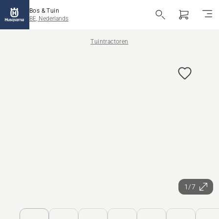
Bos & Tuin
BE, Nederlands
Tuintractoren
1/7