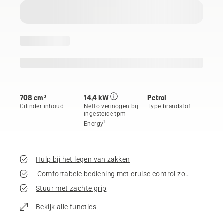
708 cm³
14,4 kW
Petrol
Cilinder inhoud
Netto vermogen bij
Type brandstof
ingestelde tpm
1
Energy
Hulp bij het legen van zakken
Comfortabele bediening met cruise control zodat de voet 
Stuur met zachte grip
Bekijk alle functies