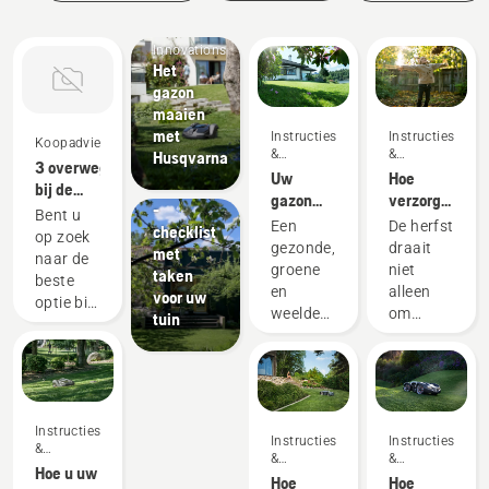
Products
&
Innovations
Het
gazon
maaien
Instructies's
met
Instructies's
Instructies's
Koopadvies
&
&
&
Husqvarna
3 overwegingen
handleidingen
handleidingen
handleidingen
Uw
Hoe
Tuinkalender
bij de
gazon
verzorg
-
aankoop
Bent u
renoveren
ik mijn
Een
De herfst
checklist
van een
op zoek
en
gazon in
gezonde,
draait
met
tuintractor
naar de
ongelijkmatig
de
groene
niet
taken
beste
gras
herfst? ‑
en
alleen
voor uw
optie bij
herstellen
6 toptips
weelderige
om
tuin
aankoop
plek in
bladeren
van een
uw tuin,
opruimen
nieuwe
perfect
en u
tuintractor?
voor
voorbereiden
Wij
vreedzame
op de
Instructies's
kunnen
Instructies's
Instructies's
ontspanning
koudere
&
u enkele
&
&
of
maanden
handleidingen
Hoe u uw
handleidingen
handleidingen
tips
Hoe
Hoe
activiteiten
die in