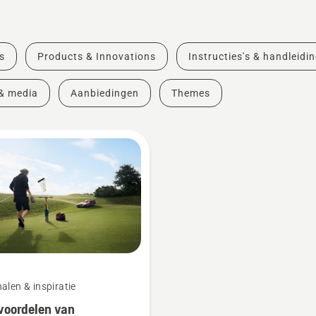
s
Products & Innovations
Instructies's & handleidi
& media
Aanbiedingen
Themes
alen & inspiratie
voordelen van