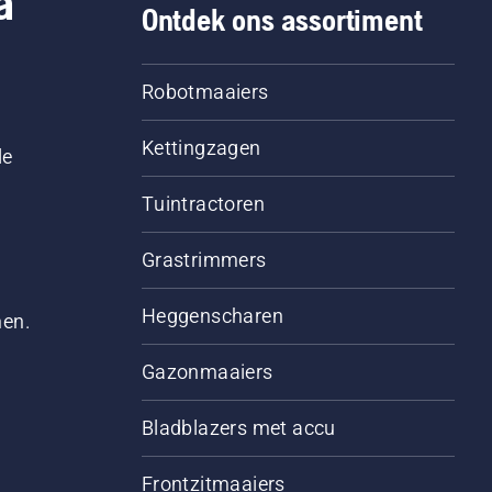
a
Ontdek ons assortiment
Robotmaaiers
Kettingzagen
le
Tuintractoren
Grastrimmers
Heggenscharen
men.
Gazonmaaiers
Bladblazers met accu
Frontzitmaaiers