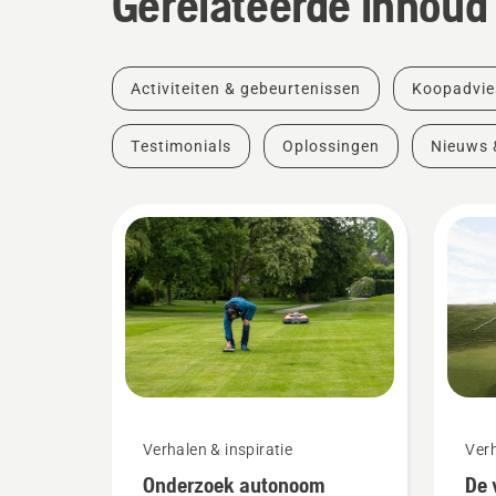
Gerelateerde inhoud
Activiteiten & gebeurtenissen
Koopadvie
Testimonials
Oplossingen
Nieuws 
Verhalen & inspiratie
Verh
Onderzoek autonoom
De 