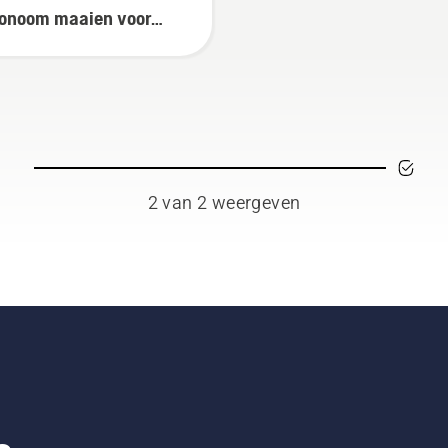
onoom maaien voor
enkeepers
2 van 2 weergeven