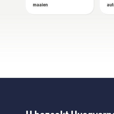
maaien
aut
gre