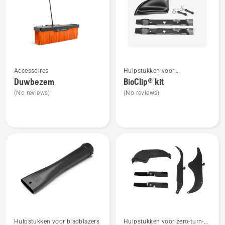
producten
Bekijk
Bekijk
Accessoires
Hulpstukken voor
meer
meer
tuintractoren
Duwbezem
BioClip® kit
details
details
(No reviews)
(No reviews)
over
over
Duwbezem
BioClip®
kit
Bekijk
Bekijk
Hulpstukken voor bladblazers
Hulpstukken voor zero-turn-
meer
meer