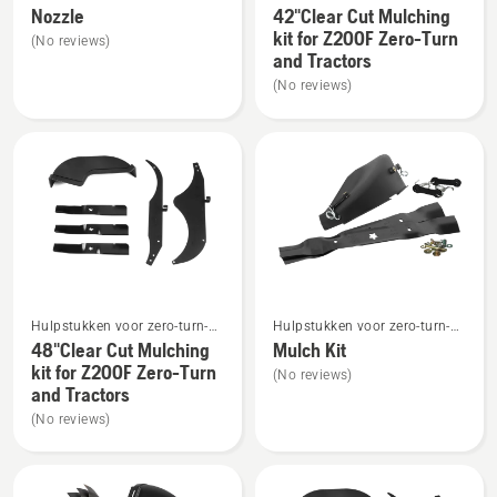
maaiers
Nozzle
42"Clear Cut Mulching
details
details
kit for Z200F Zero-Turn
(No reviews)
over
over
and Tractors
Nozzle
42"Clear
(No reviews)
Cut
Mulching
kit
for
Z200F
Zero-
Turn
and
Bekijk
Bekijk
Tractors
Hulpstukken voor zero-turn-
Hulpstukken voor zero-turn-
meer
meer
maaiers
maaiers
48"Clear Cut Mulching
Mulch Kit
details
details
kit for Z200F Zero-Turn
(No reviews)
over
over
and Tractors
48"Clear
Mulch
(No reviews)
Cut
Kit
Mulching
kit