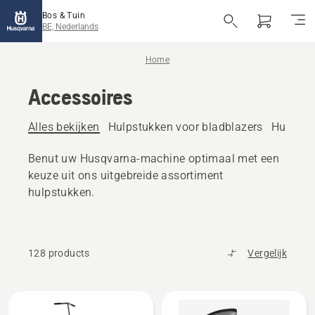
Bos & Tuin
BE, Nederlands
Home
Accessoires
Alles bekijken
Hulpstukken voor bladblazers
Hulpstu
Benut uw Husqvarna-machine optimaal met een
keuze uit ons uitgebreide assortiment
hulpstukken.
128 products
Vergelijk
Alle