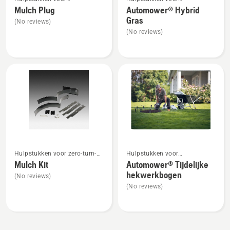
meer
meer
tuintractoren
robotmaaiers
Mulch Plug
Automower® Hybrid
details
details
Gras
(No reviews)
over
over
(No reviews)
Mulch
Automower®
Plug
Hybrid
Gras
Bekijk
Bekijk
Hulpstukken voor zero-turn-
Hulpstukken voor
meer
meer
maaiers
robotmaaiers
Mulch Kit
Automower® Tijdelijke
details
details
hekwerkbogen
(No reviews)
over
over
(No reviews)
Mulch
Automower®
Kit
Tijdelijke
hekwerkbogen