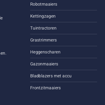
Robotmaaiers
Kettingzagen
le
Tuintractoren
Grastrimmers
Heggenscharen
men.
Gazonmaaiers
Bladblazers met accu
Frontzitmaaiers