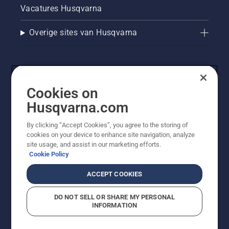
Vacatures Husqvarna
Gewicht en ergonomie
Overige sites van Husqvarna
Lichtgewicht, goed uitgebalanceerde 
gereedschappen voor het trimmen van heggen 
verminderen vermoeidheid en verbeteren de 
controle
Cookies on
Husqvarna.com
Bereik
By clicking “Accept Cookies”, you agree to the storing of
cookies on your device to enhance site navigation, analyze
© Husqvarna AB (publ). Alle rechten voorbehouden. De
site usage, and assist in our marketing efforts.
getoonde prijzen zijn consumentenadviesprijzen. Alle
Cookie Policy
Stokheggenscharen zijn handig voor hoge of 
vermelde prijzen zijn adviesverkoopprijzen (incl. BTW),
moeilijk bereikbare heggen
tenzij het product beschikbaar is voor directe aankoop.
ACCEPT COOKIES
Cookiebeleid
Gebruiksvoorwaarden
Privacyverklaring
Imprint
Meld vermoedelijke schendingen
Deze kenmerken helpen u heggenscharen te 
DO NOT SELL OR SHARE MY PERSONAL
vergelijken op basis van de indeling van de tuin, 
INFORMATION
de dichtheid de heg en de trimfrequentie.