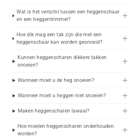
Regelmatig trimmen van en onderhoud aan 
Wat is het verschil tussen een heggenschaar
heggen
en een heggentrimmer?
Dichte, snelgroeiende of dikke heggen
Hoe dik mag een tak zijn die met een
heggenschaar kan worden gesnoeid?
Nauwkeurig snoeien en vormen
Kunnen heggenscharen dikkere takken
Trimmen van struiken
snoeien?
Huiseigenaren en professionele gebruikers
Wanneer moet u de heg snoeien?
Een heggenschaar voor uw 
Wanneer moet u heggen niet snoeien?
tuin kiezen
Maken heggenscharen lawaai?
Verschillende heggenscharen zijn bedoeld voor 
Hoe moeten heggenscharen onderhouden
verschillende tuingroottes, heggentypen en 
worden?
trimbehoeften. Kleinere en lichtere 