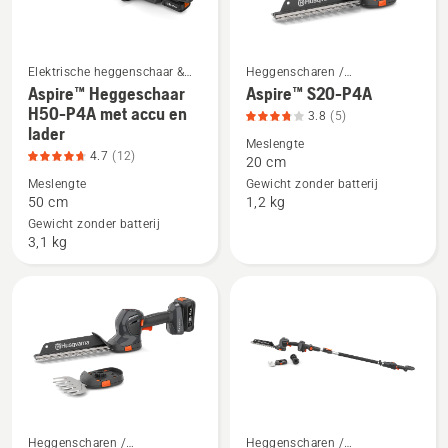
Elektrische heggenschaar &
Heggenscharen /
heggenschaar op batterijen
Heggensnoeiers
Aspire™ Heggeschaar
Aspire™ S20-P4A
Bekijk
Bekijk
H50-P4A met accu en
3.8
(5)
meer
meer
lader
details
details
Meslengte
4.7
(12)
20 cm
over
over
Meslengte
Gewicht zonder batterij
Aspire™
Aspire™
50 cm
1,2 kg
Heggeschaar
S20-
Gewicht zonder batterij
H50-
P4A,
3,1 kg
P4A
productbeoordeling
met
3.8
accu
van
en
5
lader,
productbeoordeling
4.7
van
Heggenscharen /
Heggenscharen /