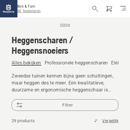
Bos & Tuin
BE, Nederlands
Home
Heggenscharen /
Heggensnoeiers
Alles bekijken
Professionele heggenscharen
Elektris
Zweedse tuinen kennen bijna geen schuttingen,
maar heggen des te meer. Een kwalitatieve,
duurzame en ergonomische heggenschaar is
voor een Zweeds tuinmachinemerk onmisbaar.
Husqvarna kent een uitgebreide lijn met
Filter
handzame en krachtige heggenscharen, zowel op
accu, elektrisch als op bezine. Tijd om de heg te
29 products
Vergelijk
snoeien? Bekijk en vergelijk het gehele aanbod