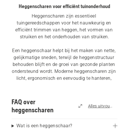
Heggenscharen voor efficiënt tuinonderhoud
Heggenscharen zijn essentieel 
tuingereedschappen voor het nauwkeurig en 
efficiënt trimmen van heggen, het vormen van 
struiken en het onderhouden van struiken.
Een heggenschaar helpt bij het maken van nette, 
gelijkmatige sneden, terwijl de heggenstructuur 
behouden blijft en de groei van gezonde planten 
ondersteund wordt. Moderne heggenscharen zijn 
licht, ergonomisch en eenvoudig te hanteren, 
waardoor ze geschikt zijn voor zowel incidenteel 
gebruik als regelmatig onderhoud van heggen.
FAQ over
Heggenscharen zijn geschikt voor:
Alles uitvouwen
heggenscharen
Kleine tot grote tuinen
Wat is een heggenschaar?