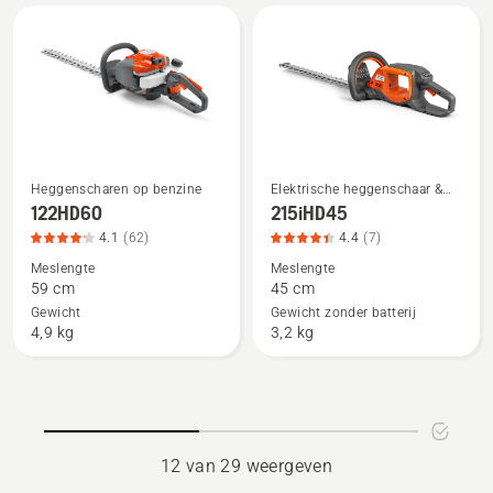
battery
van
and
5
charger,
productbeoordeling
4.2
van
5
Heggenscharen op benzine
Elektrische heggenschaar &
Bekijk
Bekijk
heggenschaar op batterijen
122HD60
215iHD45
meer
meer
4.1
(62)
4.4
(7)
details
details
Meslengte
Meslengte
over
over
59 cm
45 cm
122HD60,
215iHD45,
Gewicht
Gewicht zonder batterij
productbeoordeling
productbeoordeling
4,9 kg
3,2 kg
4.1
4.4
van
van
5
5
12 van 29 weergeven