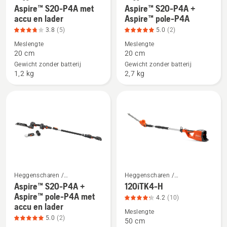
5
Bekijk
Bekijk
Heggensnoeiers
Heggensnoeiers
Aspire™ S20-P4A met
Aspire™ S20-P4A +
meer
meer
accu en lader
Aspire™ pole-P4A
details
details
3.8
(5)
5.0
(2)
over
over
Meslengte
Meslengte
Aspire™
Aspire™
20 cm
20 cm
S20-
S20-
Gewicht zonder batterij
Gewicht zonder batterij
1,2 kg
2,7 kg
P4A
P4A
met
+
accu
Aspire™
en
pole-
lader,
P4A,
productbeoordeling
productbeoordeling
3.8
5
van
van
5
5
Heggenscharen /
Heggenscharen /
Heggensnoeiers
Heggensnoeiers
Aspire™ S20-P4A +
120iTK4-H
Bekijk
Bekijk
Aspire™ pole-P4A met
4.2
(10)
meer
meer
accu en lader
details
details
Meslengte
5.0
(2)
50 cm
over
over