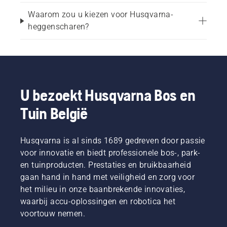
heggenscharen zijn ideaal voor het vormen en 
Waarom zou u kiezen voor Husqvarna-
onderhouden van struiken alsmede licht trimmen, 
heggenscharen?
terwijl grotere heggen of dichtere begroeiing 
gereedschappen met langere bladen en een 
hogere snoeicapaciteit vereisen.
Als u deze verschillen begrijpt, kunt u 
U bezoekt Husqvarna Bos en
gemakkelijker de juiste heggenschaar voor uw 
Tuin België
tuin en uw behoeften op het gebied van 
onderhoud van heggen vinden. Raadpleeg voor 
een meer gedetailleerde vergelijking van 
Husqvarna is al sinds 1689 gedreven door passie
modellen en kenmerken onze gids over de beste 
voor innovatie en biedt professionele bos-, park-
heggenscharen.
en tuinproducten. Prestaties en bruikbaarheid
gaan hand in hand met veiligheid en zorg voor
Belangrijkste kenmerken om 
het milieu in onze baanbrekende innovaties,
waarbij accu-oplossingen en robotica het
te overwegen
voortouw nemen.