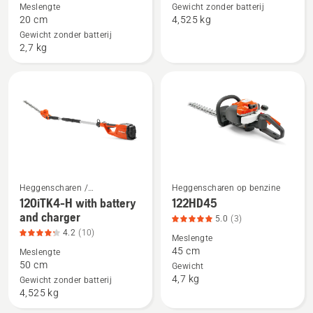
Meslengte
Gewicht zonder batterij
Aspire™
120iTK4-
20 cm
4,525 kg
S20-
H,
Gewicht zonder batterij
P4A
productbeoordeling
2,7 kg
+
4.2
Aspire™
van
pole-
5
P4A
met
accu
en
lader,
Heggenscharen /
Heggenscharen op benzine
productbeoordeling
Bekijk
Bekijk
Heggensnoeiers
120iTK4-H with battery
122HD45
5
meer
meer
and charger
5.0
(3)
van
details
details
4.2
(10)
Meslengte
5
over
over
45 cm
Meslengte
120iTK4-
122HD45,
50 cm
Gewicht
4,7 kg
H
productbeoordeling
Gewicht zonder batterij
4,525 kg
with
5