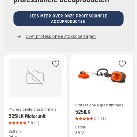
LEES MEER OVER ONZE PROFESSIONELE
ACCUPRODUCTEN
Over professionele stoksnoeizagen
Professionele grastrimmers
Professionele grastrimmers
525iLK
Bekijk
Bekijk
525iLK Motorunit
5.0
(1)
meer
meer
5.0
(1)
Batterij
details
details
Batterij
36 V
over
over