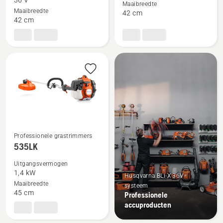
36 V
Maaibreedte
525iLK
525iLK,
Maaibreedte
42 cm
42 cm
Motorunit,
productbeoordeling
productbeoordeling
5
5
van
van
5
5
Professionele grastrimmers
Bekijk
535LK
meer
Uitgangsvermogen
details
1,4 kW
Husqvarna BLi-X 36V-
over
Maaibreedte
systeem
535LK
45 cm
Professionele
accuproducten