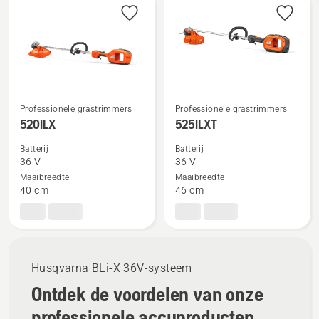
producten
Professionele grastrimmers
Professionele grastrimmers
Bekijk
Bekijk
520iLX
525iLXT
meer
meer
Batterij
Batterij
details
details
36 V
36 V
over
over
Maaibreedte
Maaibreedte
520iLX
525iLXT
40 cm
46 cm
Husqvarna BLi-X 36V-systeem
Ontdek de voordelen van onze
professionele accuproducten