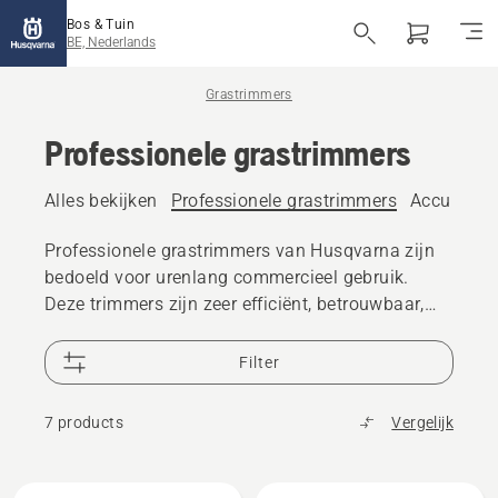
Bos & Tuin
BE, Nederlands
Grastrimmers
Professionele grastrimmers
Alles bekijken
Professionele grastrimmers
Accu grast
Professionele grastrimmers van Husqvarna zijn
bedoeld voor urenlang commercieel gebruik.
Deze trimmers zijn zeer efficiënt, betrouwbaar,
krachtig, goed gebalanceerd en eenvoudig te
hanteren voor maximale beschikbaarheid.
Filter
7 products
Vergelijk
Alle