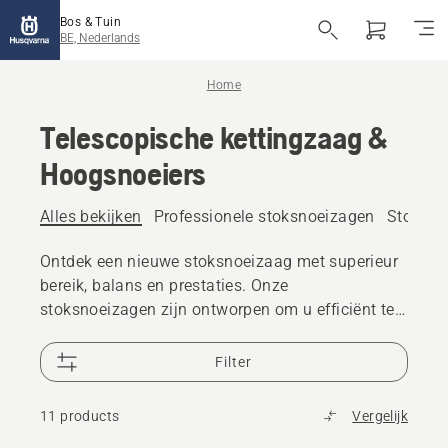
Bos & Tuin
BE, Nederlands
Home
Telescopische kettingzaag &
Hoogsnoeiers
Alles bekijken
Professionele stoksnoeizagen
Stoksno
Ontdek een nieuwe stoksnoeizaag met superieur
bereik, balans en prestaties. Onze
stoksnoeizagen zijn ontworpen om u efficiënt te
laten werken en uitstekende resultaten te
behalen. Kies uit ons assortiment benzine- en
Filter
accustoksnoeizagen, geschikt voor zowel
huishoudelijk als professioneel gebruik.
11 products
Vergelijk