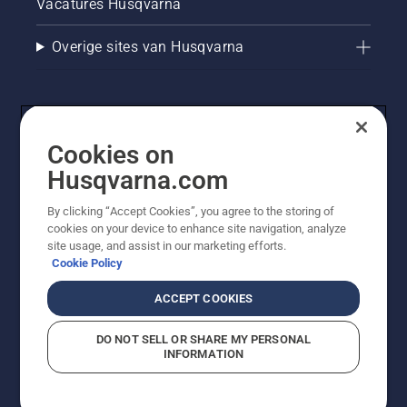
Vacatures Husqvarna
Overige sites van Husqvarna
Cookies on
Husqvarna.com
By clicking “Accept Cookies”, you agree to the storing of
cookies on your device to enhance site navigation, analyze
© Husqvarna AB (publ). Alle rechten voorbehouden. De
site usage, and assist in our marketing efforts.
getoonde prijzen zijn consumentenadviesprijzen. Alle
Cookie Policy
vermelde prijzen zijn adviesverkoopprijzen (incl. BTW),
tenzij het product beschikbaar is voor directe aankoop.
ACCEPT COOKIES
Cookiebeleid
Gebruiksvoorwaarden
Privacyverklaring
Imprint
Meld vermoedelijke schendingen
DO NOT SELL OR SHARE MY PERSONAL
INFORMATION