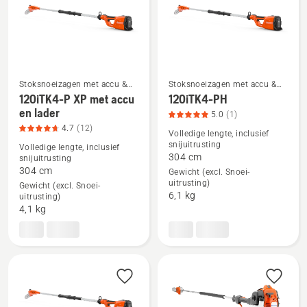
lader,
productbeoordeling
5
van
5
Stoksnoeizagen met accu &
Stoksnoeizagen met accu &
elektrische stoksnoeizagen
elektrische stoksnoeizagen
120iTK4-P XP met accu
120iTK4-PH
en lader
Bekijk
Bekijk
5.0
(1)
4.7
(12)
meer
meer
Volledige lengte, inclusief
snijuitrusting
details
details
Volledige lengte, inclusief
304 cm
snijuitrusting
over
over
304 cm
Gewicht (excl. Snoei-
120iTK4-
120iTK4-
uitrusting)
Gewicht (excl. Snoei-
6,1 kg
P
PH,
uitrusting)
4,1 kg
XP
productbeoordeling
met
5
accu
van
en
5
lader,
productbeoordeling