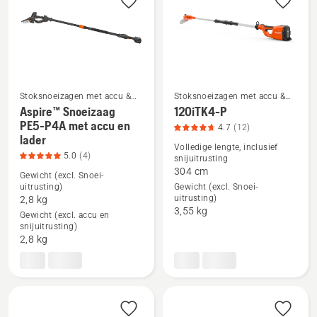
5
Stoksnoeizagen met accu &
Stoksnoeizagen met accu &
elektrische stoksnoeizagen
elektrische stoksnoeizagen
Aspire™ Snoeizaag
120iTK4-P
PE5-P4A met accu en
4.7
(12)
Bekijk
Bekijk
lader
Volledige lengte, inclusief
meer
meer
5.0
(4)
snijuitrusting
details
details
304 cm
Gewicht (excl. Snoei-
over
over
uitrusting)
Gewicht (excl. Snoei-
uitrusting)
2,8 kg
Aspire™
120iTK4-
3,55 kg
Gewicht (excl. accu en
Snoeizaag
P,
snijuitrusting)
PE5-
productbeoordeling
2,8 kg
P4A
4.7
met
van
accu
5
en