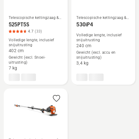
Telescopische kettingzaag &
Telescopische kettingzaag &
Hoogsnoeiers
Hoogsnoeiers
525PT5S
530iP4
Bekijk
Bekijk
4.7
(33)
Volledige lengte, inclusief
meer
meer
Volledige lengte, inclusief
snijuitrusting
details
details
snijuitrusting
240 cm
over
over
402 cm
Gewicht (excl. accu en
Gewicht (excl. Snoei-
snijuitrusting)
525PT5S,
530iP4
uitrusting)
3,4 kg
productbeoordeling
7 kg
4.7
van
5
Bekijk