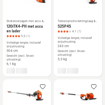
4.7
van
5
Stoksnoeizagen met accu &
Telescopische kettingzaag &
elektrische stoksnoeizagen
Hoogsnoeiers
120iTK4-PH met accu
525P4S
en lader
Bekijk
Bekijk
4.1
(7)
5.0
(1)
meer
meer
Volledige lengte, inclusief
snijuitrusting
details
details
Volledige lengte, inclusief
243 cm
snijuitrusting
over
over
304 cm
Gewicht (excl. Snoei-
120iTK4-
525P4S,
uitrusting)
Gewicht (excl. Snoei-
5,3 kg
PH
productbeoordeling
uitrusting)
6,1 kg
met
4.1
accu
van
en
5
lader,
productbeoordeling
5
van
5