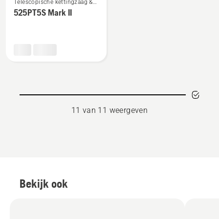
Telescopische kettingzaag &
meer
Hoogsnoeiers
525PT5S Mark II
details
over
525PT5S
Mark
II
11 van 11 weergeven
Bekijk ook