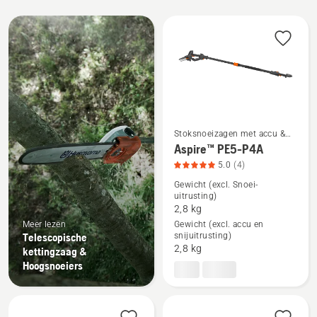
Alle
producten
Stoksnoeizagen met accu &
elektrische stoksnoeizagen
Aspire™ PE5-P4A
Bekijk
5.0
(4)
meer
Gewicht (excl. Snoei-
details
uitrusting)
over
2,8 kg
Meer lezen
Gewicht (excl. accu en
Aspire™
Telescopische
snijuitrusting)
PE5-
2,8 kg
kettingzaag &
P4A,
Hoogsnoeiers
productbeoordeling
5
van