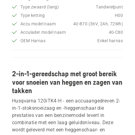
Type zwaard (lang)
Tandwielpunt
Type ketting
H00
Accu model naam
40-B70 (36V, 2Ah, 72Wh)
Acculader model naam
40-C80
OEM Harnas
Enkel harnas
2-in-1-gereedschap met groot bereik
voor snoeien van heggen en zagen van
takken
Husqvarna 120iTK4-H - een accuaangedreven 2-
in-1-stoksnoeizaag en -heggenschaar die
prestaties van een benzinemodel levert in
combinatie met een laag geluidsniveau. Deze
wordt geleverd met een heggenschaar- en