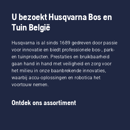
gereedschap
naar een
werken
voorkomen
hebt u
compleet
zonder
door de
nodig?
U bezoekt Husqvarna Bos en
nieuw
te
techniek
Om u te
niveau”,
pauzeren.
toe te
Tuin België
helpen
aldus
passen
bij het
Johan
die in
navigeren
Svennung,
deze
Husqvarna is al sinds 1689 gedreven door passie
van de
Product
korte
mogelijkhede
Manager
voor innovatie en biedt professionele bos-, park-
video
hebben
draagbare
en tuinproducten. Prestaties en bruikbaarheid
wordt
we deze
elektrische
gaan hand in hand met veiligheid en zorg voor
gedemonstreerd.
simpele
producten
Eerst
het milieu in onze baanbrekende innovaties,
handleiding
en
maakt u
waarbij accu-oplossingen en robotica het
over
accumachines
dicht bij
bomen
bij
voortouw nemen.
de stam
snoeien
Husqvarna.
een
samengesteld
kleine
Ontdek ons assortiment
snee
onder in
de tak.
Op deze
manier