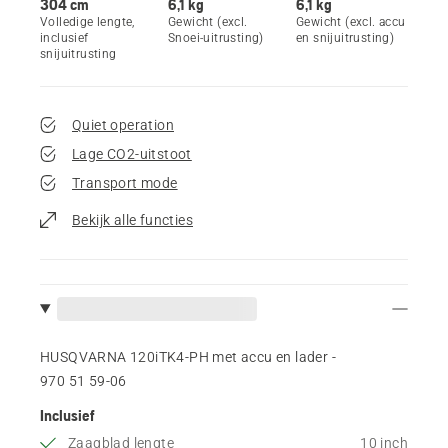
304 cm
6,1 kg
6,1 kg
Volledige lengte,
Gewicht (excl.
Gewicht (excl. accu
inclusief
Snoei-uitrusting)
en snijuitrusting)
snijuitrusting
Quiet operation
Lage CO2-uitstoot
Transport mode
Bekijk alle functies
HUSQVARNA 120iTK4-PH met accu en lader -
970 51 59‑06
Inclusief
Zaagblad lengte
10 inch