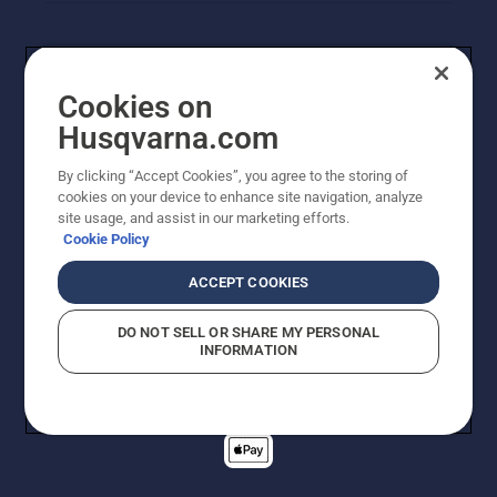
Cookies on
Husqvarna.com
By clicking “Accept Cookies”, you agree to the storing of
cookies on your device to enhance site navigation, analyze
© Husqvarna AB (publ). Alle rechten voorbehouden. De
site usage, and assist in our marketing efforts.
getoonde prijzen zijn consumentenadviesprijzen. Alle
Cookie Policy
vermelde prijzen zijn adviesverkoopprijzen (incl. BTW),
tenzij het product beschikbaar is voor directe aankoop.
ACCEPT COOKIES
Cookiebeleid
Gebruiksvoorwaarden
Privacyverklaring
Imprint
Meld vermoedelijke schendingen
DO NOT SELL OR SHARE MY PERSONAL
INFORMATION