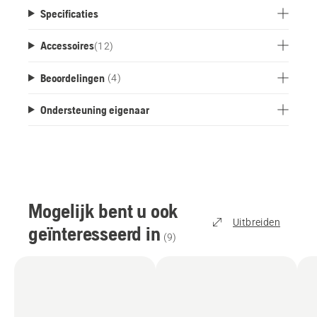
andere accu's en opladers van deelnemende
Specificaties
merken. Zo hoef je voor al je huis- en
tuinproducten maar één accu aan te schaffen.
Accessoires
(
12
)
Beoordelingen
(4)
Ondersteuning eigenaar
Mogelijk bent u ook
Uitbreiden
geïnteresseerd in
(
9
)