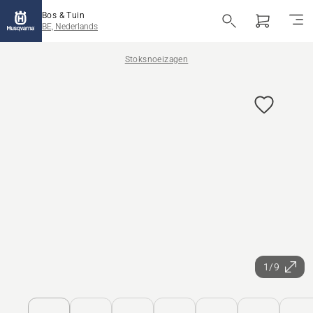
Bos & Tuin
BE, Nederlands
Stoksnoeizagen
1/9