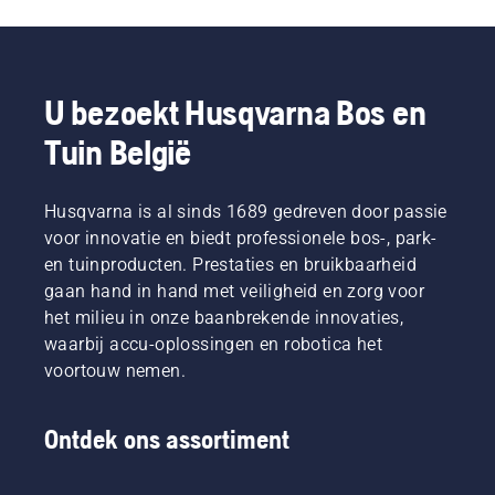
welke
een zeer
minder
gebruikers.
takken
efficiënte
vermoeidheid
moet u
verbranding.
tijdens
snoeien?
het
Wanneer
gebruik,
U bezoekt Husqvarna Bos en
moet u
waardoor
dat doen
u langer
Tuin België
en welk
kunt
gereedschap
werken
hebt u
zonder
Husqvarna is al sinds 1689 gedreven door passie
nodig?
te
voor innovatie en biedt professionele bos-, park-
Om u te
pauzeren.
en tuinproducten. Prestaties en bruikbaarheid
helpen
gaan hand in hand met veiligheid en zorg voor
bij het
navigeren
het milieu in onze baanbrekende innovaties,
van de
waarbij accu-oplossingen en robotica het
mogelijkheden
voortouw nemen.
hebben
we deze
simpele
Ontdek ons assortiment
handleiding
over
bomen