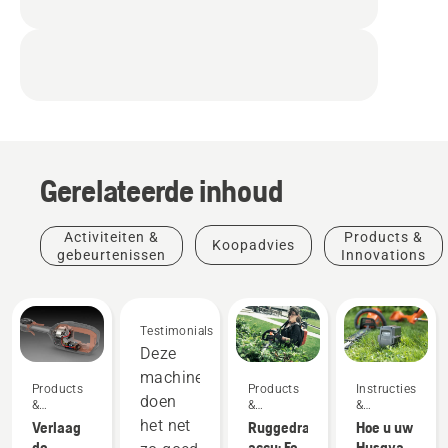
Gerelateerde inhoud
Activiteiten &
Products &
Koopadvies
gebeurtenissen
Innovations
Testimonials
Deze
machines
Products
Products
Instructies's
doen
&
&
&
Innovations
Innovations
handleidingen
het net
Verlaag
Ruggedragen
Hoe u uw
de
accu: Een
Husqvarna-