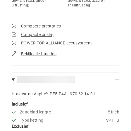
Gewicht (excl. Snoei-
Gewicht (excl. accu en
uitrusting)
snijuitrusting)
Compacte prestaties
Compacte opslag
POWER FOR ALLIANCE accusysteem.
Bekijk alle functies
Husqvarna Aspire™ PE5-P4A - 970 62 14‑01
Inclusief
Zaagblad lengte
5 inch
Type ketting
SP11G
Exclusief