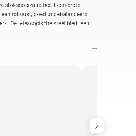
ze stoksnoeizaag heeft een grote
n een robuust, goed uitgebalanceerd
erk. De telescopische steel biedt een
te stellen. De X-Torq®-motor zorgt voor
 wat bijdraagt aan een hoge
t ook over intuïtieve bediening en
 met Husqvarna Fleet Services is
at dat als accessoire verkrijgbaar is.