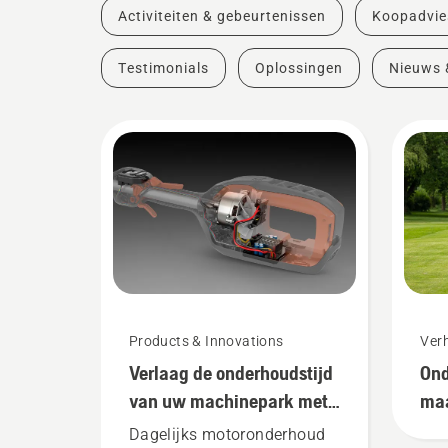
Activiteiten & gebeurtenissen
Koopadvie
Testimonials
Oplossingen
Nieuws 
Products & Innovations
Verh
Verlaag de onderhoudstijd
Ond
van uw machinepark met
ma
accumachines
Dagelijks motoronderhoud