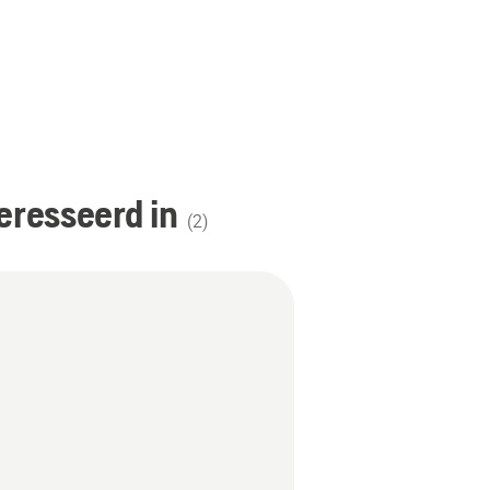
eresseerd in
(
2
)