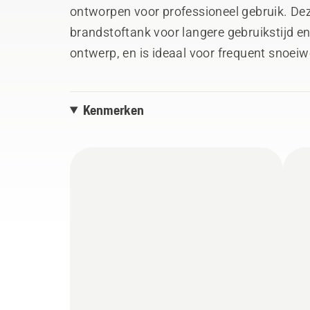
ontworpen voor professioneel gebruik. De
brandstoftank voor langere gebruikstijd e
ontwerp, en is ideaal voor frequent snoeiw
groter bereik en is eenvoudig in lengte af 
een snelle acceleratie en een hoog koppel,
Kenmerken
productiviteit. De 525PT5S Mark II beschik
eenvoudig starten. Eenvoudige verbinding
gegarandeerd via het connectiviteitsappara