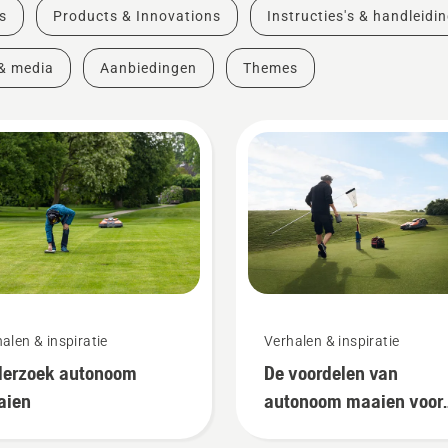
s
Products & Innovations
Instructies's & handleidi
& media
Aanbiedingen
Themes
alen & inspiratie
Verhalen & inspiratie
erzoek autonoom
De voordelen van
aien
autonoom maaien voor
greenkeepers