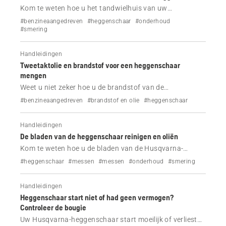
Kom te weten hoe u het tandwielhuis van uw
Husqvarna-heggenschaar correct smeert. Volg
#benzineaangedreven
#heggenschaar
#onderhoud
eenvoudige stappen, voorkom overvulling en zorg
#smering
ervoor dat uw gereedschap soepel blijft werken.
Handleidingen
Tweetaktolie en brandstof voor een heggenschaar
mengen
Weet u niet zeker hoe u de brandstof van de
heggenschaar moet mengen? Volg deze eenvoudige
#benzineaangedreven
#brandstof en olie
#heggenschaar
50:1-gids met nauwkeurige metingen, stappen en tips
om motorschade te voorkomen en altijd de juiste
Handleidingen
resultaten te verkrijgen.
De bladen van de heggenschaar reinigen en oliën
Kom te weten hoe u de bladen van de Husqvarna-
heggenschaar in enkele minuten kunt reinigen en oliën.
#heggenschaar
#messen
#messen
#onderhoud
#smering
Verbeter de snoeiprestaties, voorkom roest en zorg
ervoor dat uw gereedschap soepel blijft werken.
Handleidingen
Heggenschaar start niet of had geen vermogen?
Controleer de bougie
Uw Husqvarna-heggenschaar start moeilijk of verliest