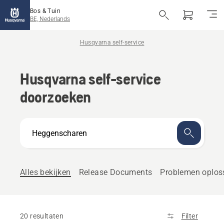
Bos & Tuin
BE, Nederlands
Husqvarna self-service
Husqvarna self-service
doorzoeken
Hoe
kunnen
we
helpen?
Alles bekijken
Release Documents
Problemen oplos
20 resultaten
Filter