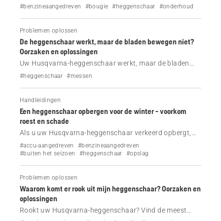
vermogen? Kom te weten hoe u de bougie reinigt en de
#benzineaangedreven
#bougie
#heggenschaar
#onderhoud
motorprestaties stap voor stap herstelt.
Problemen oplossen
De heggenschaar werkt, maar de bladen bewegen niet?
Oorzaken en oplossingen
Uw Husqvarna-heggenschaar werkt, maar de bladen
bewegen niet? Controleer op vastzittende bladen,
#heggenschaar
#messen
problemen met de smering of fouten en krijg
stapsgewijze hulp voor uw model.
Handleidingen
Een heggenschaar opbergen voor de winter - voorkom
roest en schade
Als u uw Husqvarna-heggenschaar verkeerd opbergt,
kan dit leiden tot roest, schade aan de accu en
#accu-aangedreven
#benzineaangedreven
motorproblemen. Volg deze eenvoudige stappen om de
#buiten het seizoen
#heggenschaar
#opslag
heggenschaar in de winter te beschermen.
Problemen oplossen
Waarom komt er rook uit mijn heggenschaar? Oorzaken en
oplossingen
Rookt uw Husqvarna-heggenschaar? Vind de meest
voorkomende oorzaken - brandstofmengsel,