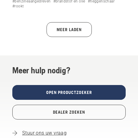
#benzineaangedreven
#brandstof en olie
#heggenschaar
oververhitting of verstoppingen - en volg de stappen om
#rookt
dit veilig op te lossen.
MEER LADEN
Meer hulp nodig?
OPEN PRODUCTZOEKER
DEALER ZOEKEN
Stuur ons uw vraag