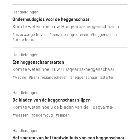
Handleidingen
Onderhoudsgids voor de heggenschaar
Kom te weten hoe u uw Husqvarna-heggenschaar in
eenvoudige stappen kunt onderhouden. Reinig, smeer
#accu-aangedreven
#benzineaangedreven
#heggenschaar
en inspecteer belangrijke onderdelen om de prestaties
#onderhoud
hoog te houden en de levensduur van het gereedschap
te verlengen.
Handleidingen
Een heggenschaar starten
Kom te weten hoe u uw Husqvarna-heggenschaar
correct start. Volg eenvoudige stappen voor koude en
#Aspire
#benzineaangedreven
#heggenschaar
#starten
warme starts met duidelijke instructies en een
videotutorial.
Handleidingen
De bladen van de heggenschaar slijpen
Kom te weten hoe u de bladen van de Husqvarna-
heggenschaar veilig kunt slijpen met deze stapsgewijze
#messen
#onderhoud
#slijpen
handleiding. Verbeter de snoeiprestaties, voorkom
schade en laat uw gereedschap als nieuw werken.
Handleidingen
Het smeren van het tandwielhuis van een heggenschaar