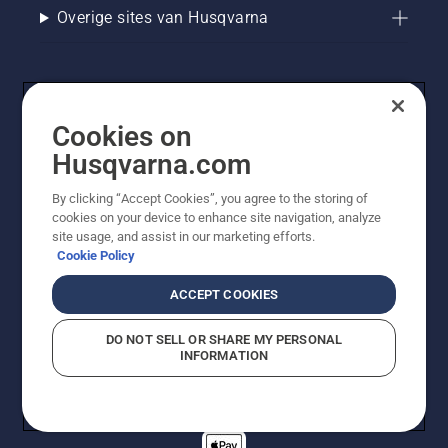
Overige sites van Husqvarna
Cookies on
Husqvarna.com
By clicking “Accept Cookies”, you agree to the storing of
cookies on your device to enhance site navigation, analyze
© Husqvarna AB (publ). Alle rechten voorbehouden. De
site usage, and assist in our marketing efforts.
getoonde prijzen zijn consumentenadviesprijzen. Alle
Cookie Policy
vermelde prijzen zijn adviesverkoopprijzen (incl. BTW),
tenzij het product beschikbaar is voor directe aankoop.
ACCEPT COOKIES
Cookiebeleid
Gebruiksvoorwaarden
Privacyverklaring
Imprint
Meld vermoedelijke schendingen
DO NOT SELL OR SHARE MY PERSONAL
INFORMATION