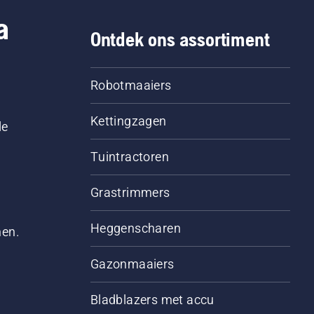
a
Ontdek ons assortiment
Robotmaaiers
Kettingzagen
le
Tuintractoren
Grastrimmers
Heggenscharen
men.
Gazonmaaiers
Bladblazers met accu