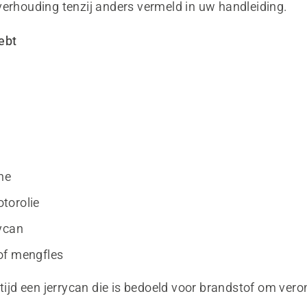
verhouding tenzij anders vermeld in uw handleiding.
ebt
ne
torolie
ycan
of mengfles
tijd een jerrycan die is bedoeld voor brandstof om veron