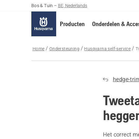
Bos & Tuin
–
BE, Nederlands
Producten
Onderdelen & Acces
Home
Ondersteuning
Husqvarna self-service
T
hedge-tri
Tweeta
hegge
Het correct m