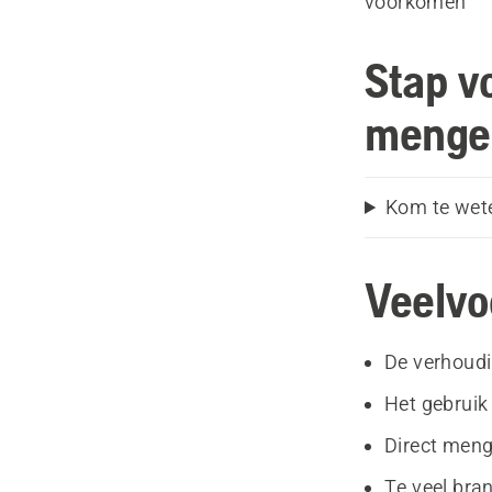
voorkomen
Stap vo
menge
Kom te wete
Veelvo
De verhoudi
Het gebruik
Direct meng
Te veel bra