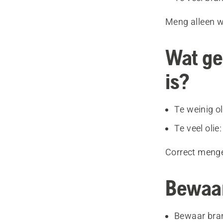
Meng alleen w
Wat ge
is?
Te weinig o
Te veel oli
Correct menge
Bewaar
Bewaar bran