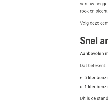
van uw heggens
rook en slecht
Volg deze eenv
Snel a
Aanbevolen me
Dat betekent:
5 liter benz
1 liter benz
Dit is de sta