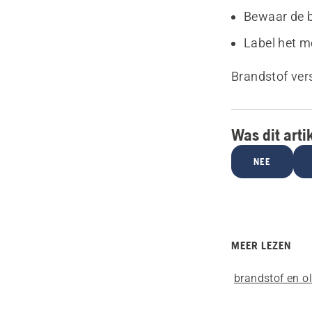
Bewaar de b
Label het m
Brandstof ver
Was dit arti
NEE
MEER LEZEN
brandstof en ol