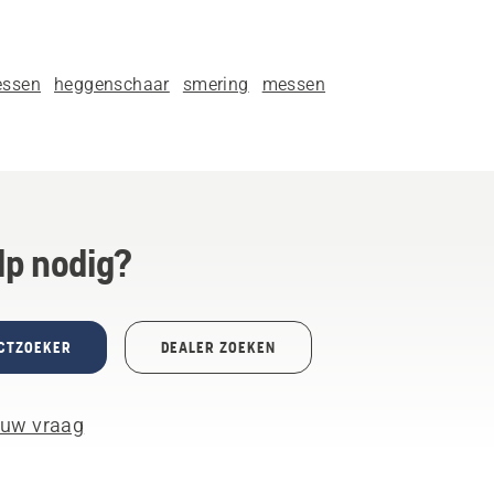
ssen
heggenschaar
smering
messen
lp nodig?
CTZOEKER
DEALER ZOEKEN
 uw vraag