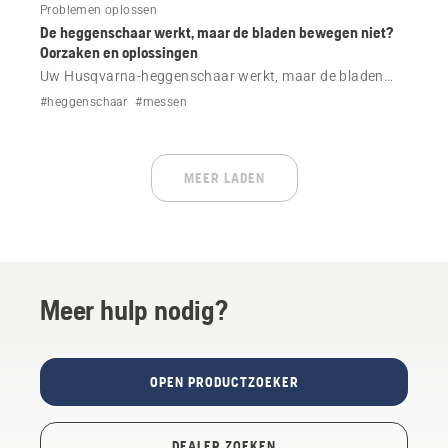
Problemen oplossen
De heggenschaar werkt, maar de bladen bewegen niet?
Oorzaken en oplossingen
Uw Husqvarna-heggenschaar werkt, maar de bladen
bewegen niet? Controleer op vastzittende bladen,
#heggenschaar
#messen
problemen met de smering of fouten en krijg
stapsgewijze hulp voor uw model.
MEER LADEN
Meer hulp nodig?
OPEN PRODUCTZOEKER
DEALER ZOEKEN