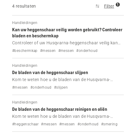
1
4 resultaten
Filter
Handleidingen
Kan uw heggenschaar veilig worden gebruikt? Controleer
bladen en beschermkap
Controleer of uw Husqvarna-heggenschaar veilig kan
worden gebruikt. Kom te weten hoe u de bladen en de
#beschermkap
#messen
#messen
#onderhoud
beschermkap inspecteert om letsel te voorkomen en de
prestaties te behouden.
Handleidingen
De bladen van de heggenschaar slijpen
Kom te weten hoe u de bladen van de Husqvarna-
heggenschaar veilig kunt slijpen met deze stapsgewijze
#messen
#onderhoud
#slijpen
handleiding. Verbeter de snoeiprestaties, voorkom
schade en laat uw gereedschap als nieuw werken.
Handleidingen
De bladen van de heggenschaar reinigen en oliën
Kom te weten hoe u de bladen van de Husqvarna-
heggenschaar in enkele minuten kunt reinigen en oliën.
#heggenschaar
#messen
#messen
#onderhoud
#smering
Verbeter de snoeiprestaties, voorkom roest en zorg
ervoor dat uw gereedschap soepel blijft werken.