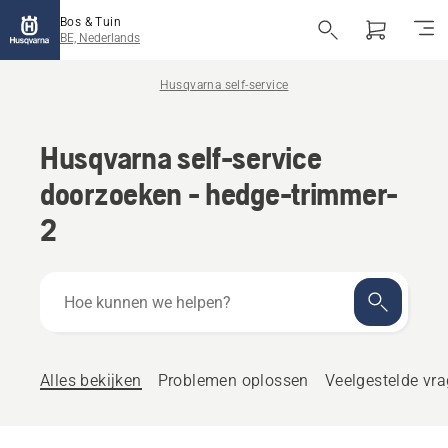
Bos & Tuin
BE, Nederlands
Husqvarna self-service
Husqvarna self-service
doorzoeken - hedge-trimmer-
2
Hoe
kunnen
we
helpen?
Alles bekijken
Problemen oplossen
Veelgestelde vr