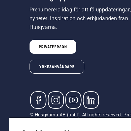
Prenumerera idag för att få uppdateringar
nyheter, inspiration och erbjudanden från
Husqvarna.
PRIVATPERSON
YRKESANVÄNDARE
© Husqvarna AB (publ). All rights reserved. Pr
är rekommenderade försäljningspriser (inkl. mom
Cookiepolicy
Användningsvillkor
Sekretessmeddela