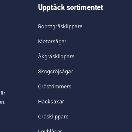
Upptäck sortimentet
Robotgräsklippare
Motorsågar
Åkgräsklippare
Skogsröjsågar
Grästrimmers
där
Häcksaxar
en.
Gräsklippare
Lövblåsar