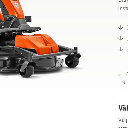
ins
Vä
Välj