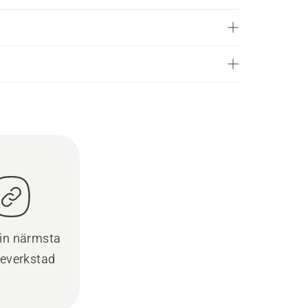
din närmsta
ceverkstad