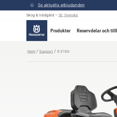
Se aktuella erbjudanden
Skog & trädgård
–
SE, Svenska
Produkter
Reservdelar och til
Hem
Support
R 318X