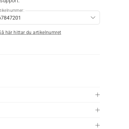
 support.
tikelnummer:
Så här hittar du artikelnumret