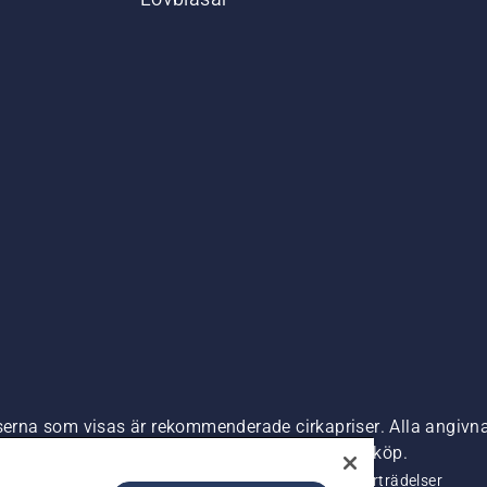
,
iserna som visas är rekommenderade cirkapriser. Alla angivna
s) om inte produkten är tillgänglig för direkt köp.
nde
Företagsinformation
Rapportera misstänkta överträdelser