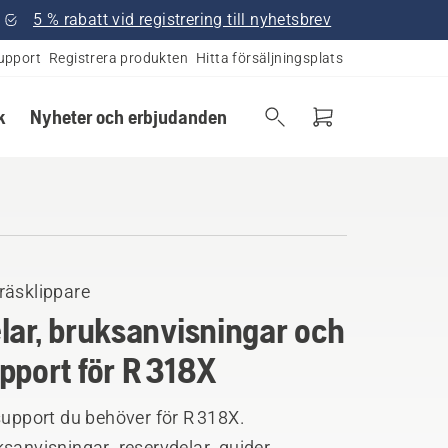
5 % rabatt vid registrering till nyhetsbrev
upport
Registrera produkten
Hitta försäljningsplats
k
Nyheter och erbjudanden
räsklippare
lar, bruksanvisningar och
pport för R 318X
support du behöver för R 318X.
sanvisningar, reservdelar, guider,