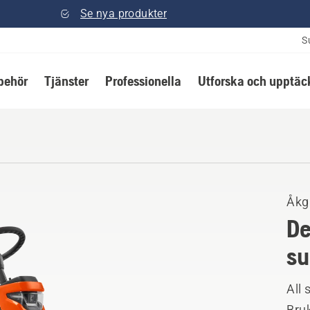
Se nya produkter
S
lbehör
Tjänster
Professionella
Utforska och upptäc
Åkg
De
su
All 
Bruk