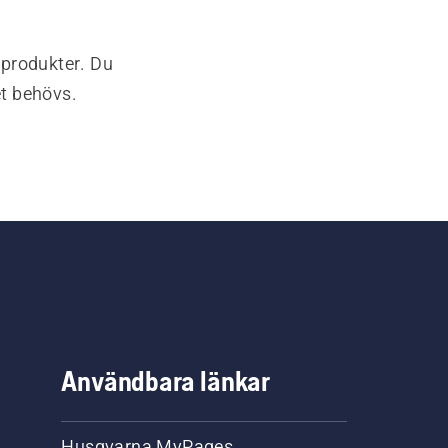
-produkter. Du
et behövs.
Användbara länkar
Husqvarna MyPages