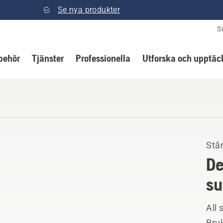
Se nya produkter
S
lbehör
Tjänster
Professionella
Utforska och upptäc
Stå
De
su
All 
Bruk