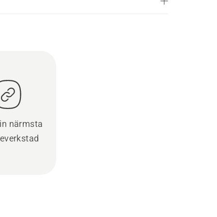
din närmsta
ceverkstad