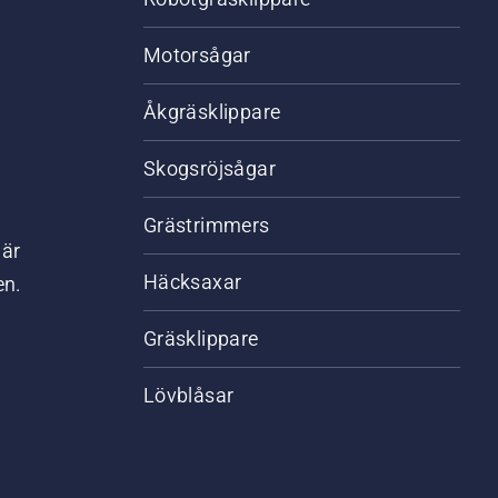
Motorsågar
Åkgräsklippare
Skogsröjsågar
Grästrimmers
där
Häcksaxar
en.
Gräsklippare
Lövblåsar
,