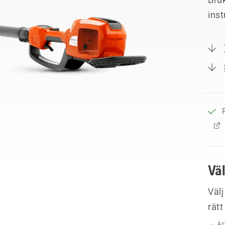
ins
Vä
Välj
rätt
Ar