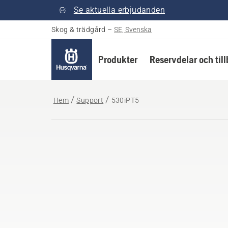
Se aktuella erbjudanden
Skog & trädgård
–
SE, Svenska
Produkter
Reservdelar och til
Hem
Support
530iPT5