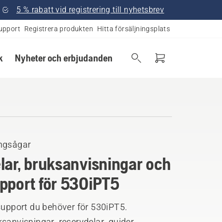
5 % rabatt vid registrering till nyhetsbrev
upport
Registrera produkten
Hitta försäljningsplats
k
Nyheter och erbjudanden
ngsågar
lar, bruksanvisningar och
pport för 530iPT5
support du behöver för 530iPT5.
sanvisningar, reservdelar, guider,