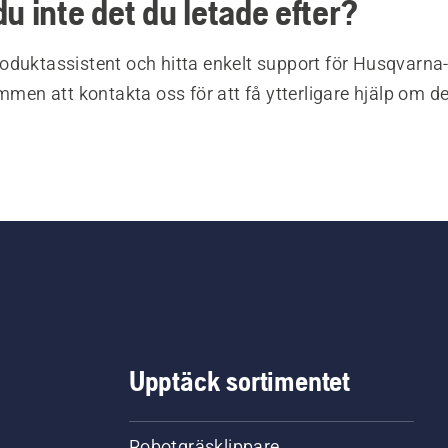
du inte det du letade efter?
oduktassistent och hitta enkelt support för Husqvarna
ommen att kontakta oss för att få ytterligare hjälp om d
Upptäck sortimentet
Robotgräsklippare