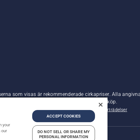
iserna som visas är rekommenderade cirkapriser. Alla angivna
s) om inte produkten är tillgänglig för direkt köp.
nde
Företagsinformation
Rapportera misstänkta överträdelser
ACCEPT COOKIES
n your
 our
DO NOT SELL OR SHARE MY
PERSONAL INFORMATION