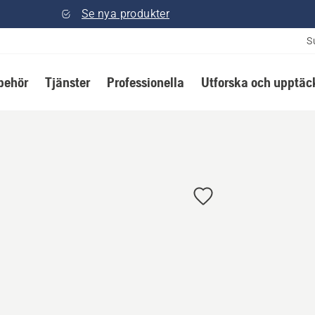
Se nya produkter
S
lbehör
Tjänster
Professionella
Utforska och upptäc