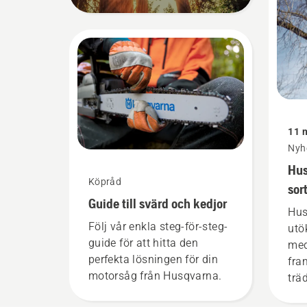
11 
Nyh
Hus
Köpråd
sor
Guide till svärd och kedjor
pro
Hus
tra
Följ vår enkla steg-för-steg-
utö
guide för att hitta den
med
perfekta lösningen för din
fra
motorsåg från Husqvarna.
trä
trä