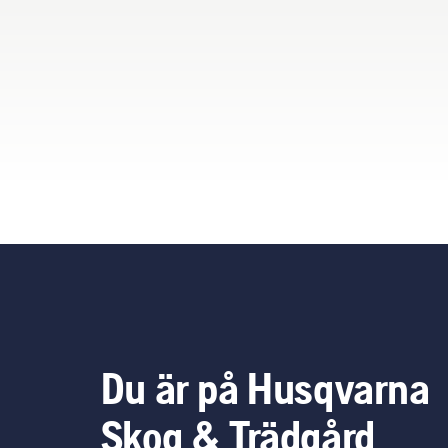
pro
ger
bes
ren
sko
Du är på Husqvarna
Skog & Trädgård