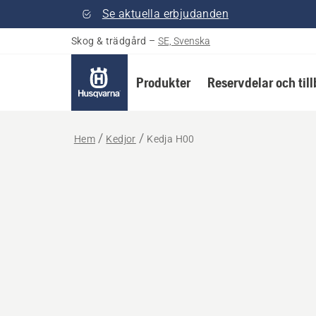
Se aktuella erbjudanden
Skog & trädgård
–
SE, Svenska
Produkter
Reservdelar och til
Hem
Kedjor
Kedja H00