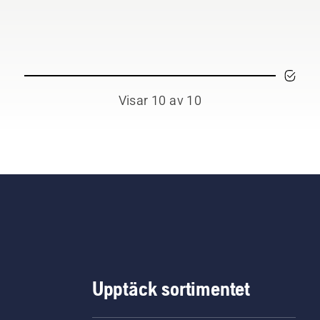
dukterna, X-Precision™,
 proffsen en mer exakt
kärning med finare och
are snitt som också är
nsammare mot trädet.
Visar 10 av 10
Upptäck sortimentet