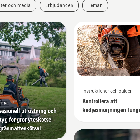
ter och media
Erbjudanden
Teman
Instruktioner och guider
Kontrollera att
ingar
kedjesmörjningen fung
essionell utrustning och
på din motorsåg
tyg för grönyteskötsel
gräsmatteskötsel