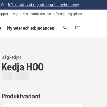
5 % rabatt vid registrering till nyhetsbrev
upport
Registrera produkten
Hitta försäljningsplats
k
Nyheter och erbjudanden
Sågkedjor
Kedja H00
Produktvariant