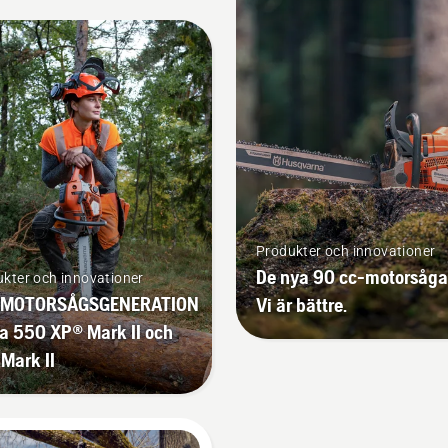
Produkter och innovationer
De nya 90 cc-motorsåga
kter och innovationer
MOTORSÅGSGENERATION
Vi är bättre.
a 550 XP® Mark II och
Mark II