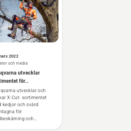
mars 2022
eter och media
qvarna utvecklar
timentet för
fessionell
qvarna utvecklar och
̈dbeskärning
kar X-Cut- sortimentet
 kedjor och svärd
mtagna för
dbeskärning och
dvård. De nya