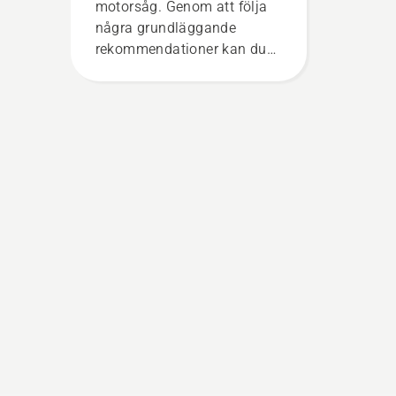
motorsåg. Genom att följa
några grundläggande
rekommendationer kan du
enkelt förhindra osäkra
situationer och fokusera på
själva jobbet.