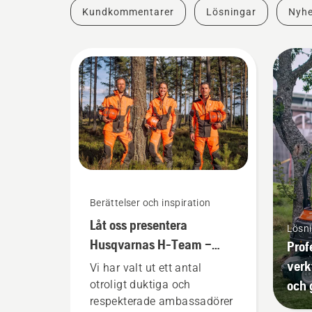
Kundkommentarer
Lösningar
Nyhe
Berättelser och inspiration
Låt oss presentera
Lösn
Husqvarnas H-Team –
Prof
våra mest krävande
verk
Vi har valt ut ett antal
användare
och 
otroligt duktiga och
respekterade ambassadörer