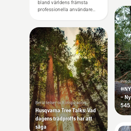
bland världens främsta
professionella användare
inom skog- och parkskötsel.
Tillsammans utgör de vårt
H-team. Och de ställer
otroligt höga krav på sin
utrustning.
Produ
#NY
– Ny
Berättelser och inspiration
545 
Husqvarna Tree Talks: Vad
dagens trädproffs har att
säga