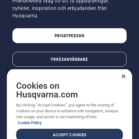
Prenumerera idag för att få uppdateringar,
nyheter, inspiration och erbjudanden från
Husqvarna.
PRIVATPERSON
YRKESANVÄNDARE
Cookies on
Husqvarna.com
By clicking “Accept Cookies”, you agree to the storing of
cookies on your device to enhance site navigation, analyze
site usage, and assist in our marketing efforts.
Cookie Policy
© Husqvarna AB (publ). All rights reserved. Priserna
som visas är rekommenderade cirkapriser. Alla angivna
ACCEPT COOKIES
priser är rekommenderade försäljningspriser (inkl.