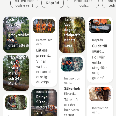
Aktiviteter
Produkter
Instr
Köpråd
Lösningar
inspiration
och event
och
och
Professionell
Husqvarna
innovationer
utrustning
Tree
och
Talks:
verktyg
Vad
för
dagens
grönyteskötsel
trädproffs
och
har att
Berättelser
Köpråd
Produkter
och
gräsmatteskötsel
säga
Guide till
och
inspiration
Låt oss
svärd
innovationer
presentera
och
#NYMOTORSÅGSGENERATION
Följ vår
Husqvarnas
kedjor
Vi har
– Nya
enkla
H-Team
valt ut
550 XP®
steg-för-
– våra
ett antal
Mark II
steg-
mest
otroligt
och 545
guide för
Instruktioner
krävande
Produkter
duktiga
och
Mark II
att hitta
användare
och
guider
och
Säkerhetskrav
den
innovationer
respekterade
för att
perfekta
De nya
ambassadörer
använda
lösningen
Tänk på
90 cc-
bland
motorsåg
för din
att det
motorsågarna.
världens
Instruktioner
motorsåg
kan vara
Vi är
och
främsta
från
farligt