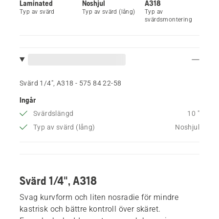
Laminated
Noshjul
A318
Typ av svärd
Typ av svärd (lång)
Typ av
svärdsmontering
Svärd 1/4", A318 - 575 84 22‑58
Ingår
Svärdslängd
10 "
Typ av svärd (lång)
Noshjul
Svärd 1/4", A318
Svag kurvform och liten nosradie för mindre
kastrisk och bättre kontroll över skäret.