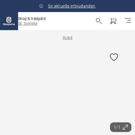
Se aktuella erbjudanden
Skog & trädgård
SE, Svenska
Svärd
1/1