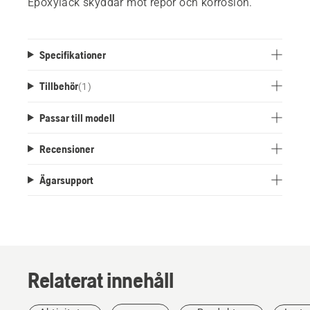
Epoxylack skyddar mot repor och korrosion.
Specifikationer
Tillbehör
(
1
)
Passar till modell
Recensioner
Ägarsupport
Relaterat innehåll
Berättelser
och