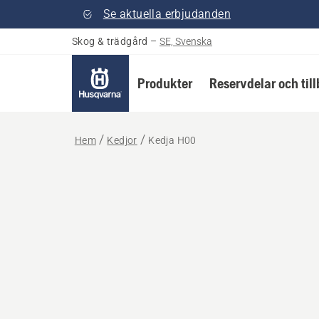
Se aktuella erbjudanden
Skog & trädgård
–
SE, Svenska
Produkter
Reservdelar och til
Hem
Kedjor
Kedja H00