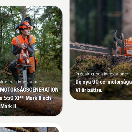
Produkter och innovationer
De nya 90 cc-motorsåga
kter och innovationer
MOTORSÅGSGENERATION
Vi är bättre.
a 550 XP® Mark II och
Mark II