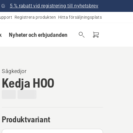
5 % rabatt vid registrering till nyhetsbrev
upport
Registrera produkten
Hitta försäljningsplats
k
Nyheter och erbjudanden
Sågkedjor
Kedja H00
Produktvariant