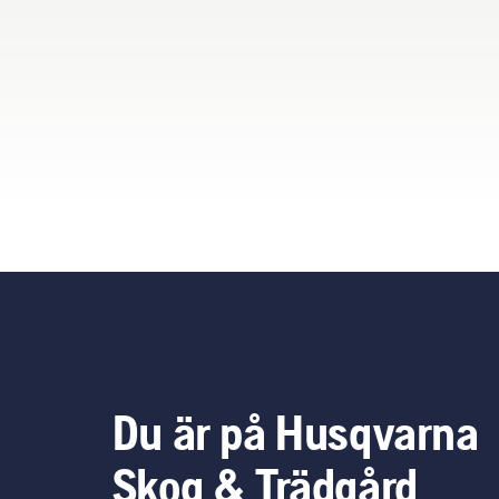
pro
ger
bes
ren
sko
Du är på Husqvarna
Skog & Trädgård