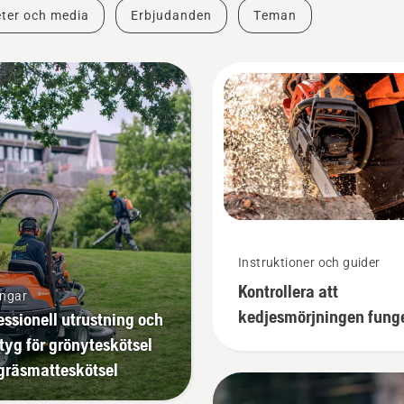
ter och media
Erbjudanden
Teman
Instruktioner och guider
Kontrollera att
ingar
kedjesmörjningen fung
essionell utrustning och
på din motorsåg
tyg för grönyteskötsel
gräsmatteskötsel