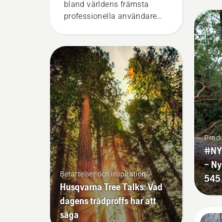
bland världens främsta
professionella användare
inom skog- och parkskötsel.
Tillsammans utgör de vårt
H-team. Och de ställer
otroligt höga krav på sin
utrustning.
Produ
#NY
– Ny
Berättelser och inspiration
545 
Husqvarna Tree Talks: Vad
dagens trädproffs har att
säga