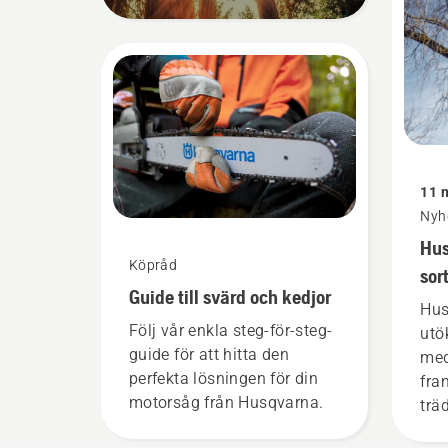
11 
Nyh
Hus
Köpråd
sor
Guide till svärd och kedjor
pro
Hus
tra
Följ vår enkla steg-för-steg-
utö
guide för att hitta den
med
perfekta lösningen för din
fra
motorsåg från Husqvarna.
trä
trä