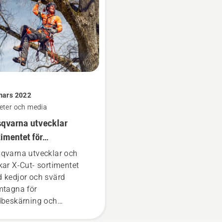
mars 2022
eter och media
qvarna utvecklar
timentet för
fessionell
qvarna utvecklar och
̈dbeskärning
kar X-Cut- sortimentet
 kedjor och svärd
mtagna för
dbeskärning och
dvård. De nya