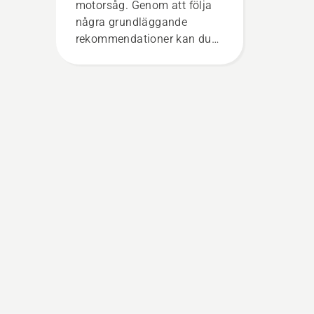
motorsåg. Genom att följa
några grundläggande
rekommendationer kan du
enkelt förhindra osäkra
situationer och fokusera på
själva jobbet.