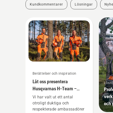
Kundkommentarer
Lösningar
Nyhe
Berättelser och inspiration
Låt oss presentera
Lösn
Husqvarnas H-Team –
Prof
våra mest krävande
verk
Vi har valt ut ett antal
användare
och 
otroligt duktiga och
respekterade ambassadörer