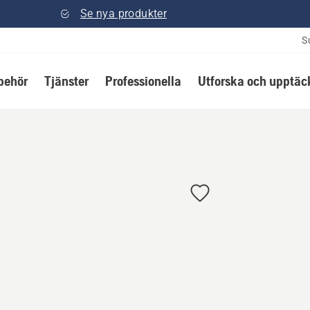
Se nya produkter
S
lbehör
Tjänster
Professionella
Utforska och upptäc