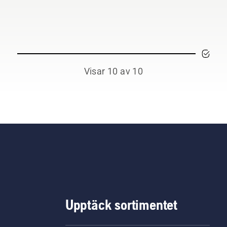
dukterna, X-Precision™,
 proffsen en mer exakt
kärning med finare och
are snitt som också är
nsammare mot trädet.
Visar 10 av 10
Upptäck sortimentet